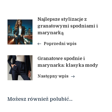
Nawigacja
Najlepsze stylizacje z
granatowymi spodniami i
marynarką
wpisu
Poprzedni wpis
Granatowe spodnie i
marynarka: klasyka mody
Następny wpis
Możesz również polubić…