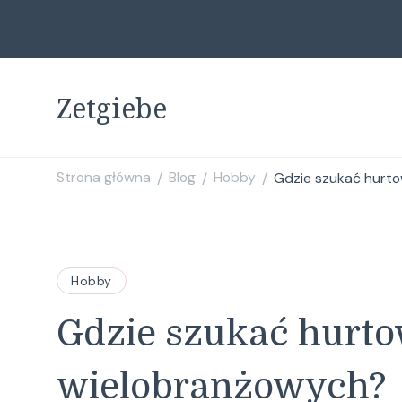
Zetgiebe
Strona główna
Blog
Hobby
Gdzie szukać hurt
/
/
/
Hobby
Gdzie szukać hurt
wielobranżowych?