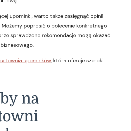
urtową.
cej upominki, warto także zasięgnąć opinii
y. Możemy poprosić o polecenie konkretnego
Dobrze sprawdzone rekomendacje mogą okazać
a biznesowego.
hurtownia upominków
, która oferuje szeroki
oby na
rtowni