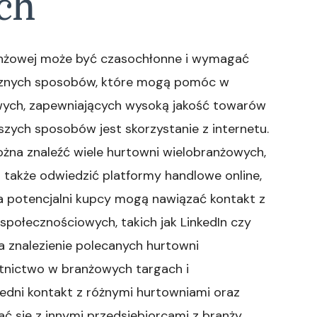
ch
anżowej może być czasochłonne i wymagać
tecznych sposobów, które mogą pomóc w
owych, zapewniających wysoką jakość towarów
szych sposobów jest skorzystanie z internetu.
żna znaleźć wiele hurtowni wielobranżowych,
 także odwiedzić platformy handlowe online,
a potencjalni kupcy mogą nawiązać kontakt z
połecznościowych, takich jak LinkedIn czy
znalezienie polecanych hurtowni
tnictwo w branżowych targach i
edni kontakt z różnymi hurtowniami oraz
ć się z innymi przedsiębiorcami z branży,