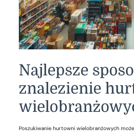
Najlepsze spos
znalezienie hu
wielobranżowy
Poszukiwanie hurtowni wielobranżowych moż