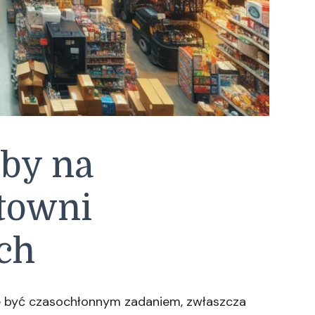
oby na
rtowni
ch
e być czasochłonnym zadaniem, zwłaszcza