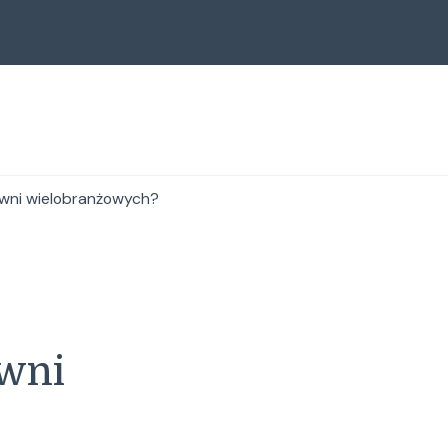
owni wielobranżowych?
owni