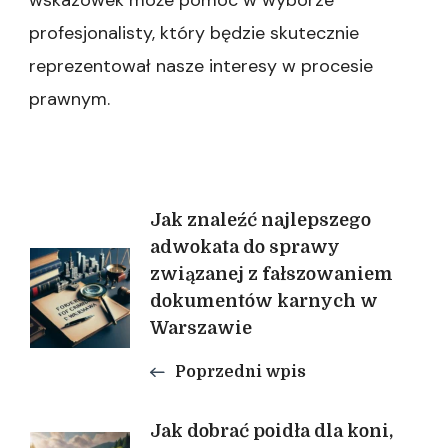
wskazówek może pomóc w wyborze
profesjonalisty, który będzie skutecznie
reprezentował nasze interesy w procesie
prawnym.
Nawigacja
Jak znaleźć najlepszego
adwokata do sprawy
związanej z fałszowaniem
wpisu
dokumentów karnych w
Warszawie
Poprzedni wpis
Jak dobrać poidła dla koni,