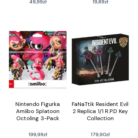
49,99
zł
19,89
zł
Nintendo Figurka
FaNaTtik Resident Evil
Amiibo Splatoon
2 Replica 1/1 R.P.D Key
Octoling 3-Pack
Collection
199,99
zł
179,90
zł