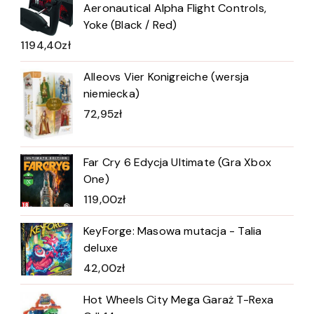
Aeronautical Alpha Flight Controls,
Yoke (Black / Red)
1194,40
zł
Alleovs Vier Konigreiche (wersja
niemiecka)
72,95
zł
Far Cry 6 Edycja Ultimate (Gra Xbox
One)
119,00
zł
KeyForge: Masowa mutacja - Talia
deluxe
42,00
zł
Hot Wheels City Mega Garaż T-Rexa