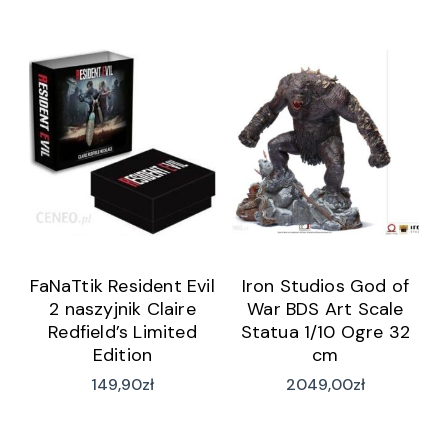
FaNaTtik Resident Evil
Iron Studios God of
2 naszyjnik Claire
War BDS Art Scale
Redfield’s Limited
Statua 1/10 Ogre 32
Edition
cm
149,90
zł
2049,00
zł