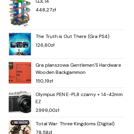
GJL14
448,27
zł
The Truth is Out There (Gra PS4)
126,60
zł
Gra planszowa Gentlemen'S Hardware
Wooden Backgammon
150,19
zł
Olympus PEN E-PL8 czarny + 14-42mm
EZ
2999,00
zł
Total War: Three Kingdoms (Digital)
78,58
zł