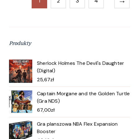
→
1
2
3
4
Produkty
Sherlock Holmes The Devil's Daughter
(Digital)
25,67
zł
Captain Morgane and the Golden Turtle
(Gra NDS)
67,00
zł
Gra planszowa NBA Flex Expansion
Booster