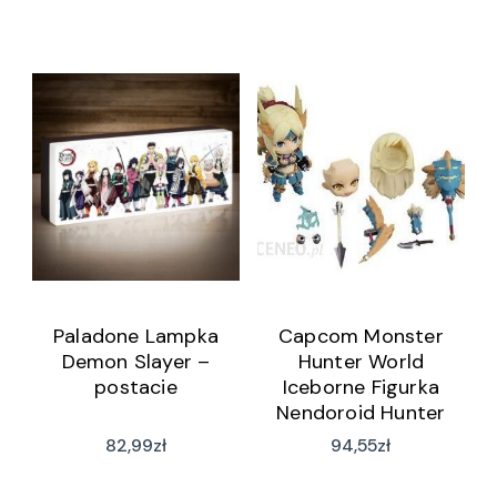
Paladone Lampka
Capcom Monster
Demon Slayer –
Hunter World
postacie
Iceborne Figurka
Nendoroid Hunter
Female Zinogre Alpha
82,99
zł
94,55
zł
Armor Ver. DX