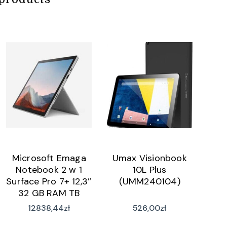
Microsoft Emaga
Umax Visionbook
Notebook 2 w 1
10L Plus
Surface Pro 7+ 12,3″
(UMM240104)
32 GB RAM TB
(S55105274)
12838,44
zł
526,00
zł