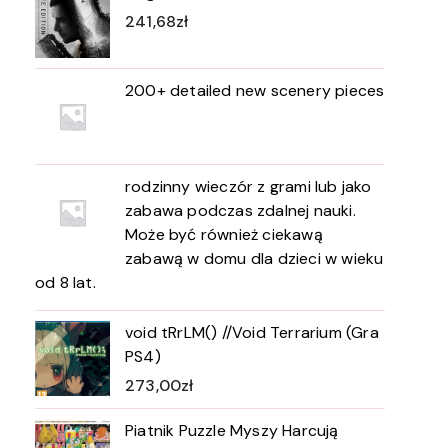
241,68
zł
200+ detailed new scenery pieces
rodzinny wieczór z grami lub jako
zabawa podczas zdalnej nauki.
Może być również ciekawą
zabawą w domu dla dzieci w wieku
od 8 lat.
void tRrLM() //Void Terrarium (Gra
PS4)
273,00
zł
Piatnik Puzzle Myszy Harcują