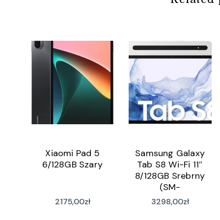
Xiaomi Pad 5
Samsung Galaxy
6/128GB Szary
Tab S8 Wi-Fi 11″
8/128GB Srebrny
(SM-
X700NZSAEUE)
2175,00
zł
3298,00
zł