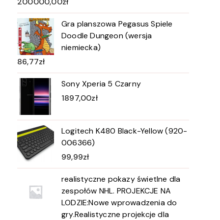
200000,00
zł
Gra planszowa Pegasus Spiele
Doodle Dungeon (wersja
niemiecka)
86,77
zł
Sony Xperia 5 Czarny
1897,00
zł
Logitech K480 Black-Yellow (920-
006366)
99,99
zł
realistyczne pokazy świetlne dla
zespołów NHL. PROJEKCJE NA
LODZIE:Nowe wprowadzenia do
gry.Realistyczne projekcje dla