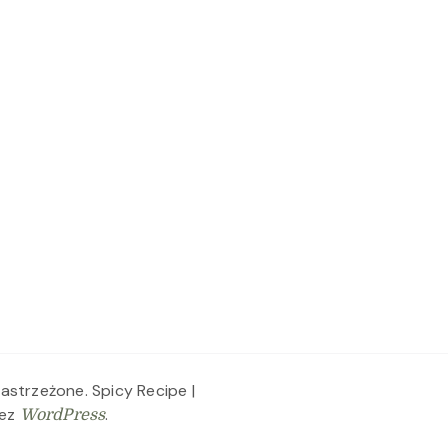
zastrzeżone.
Spicy Recipe |
zez
.
WordPress