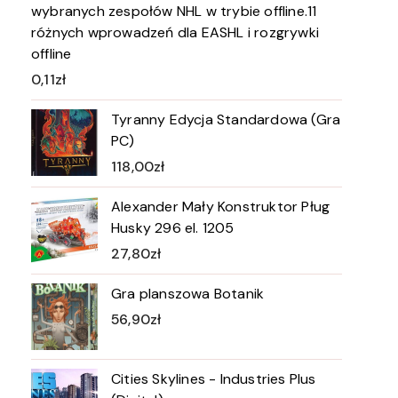
wybranych zespołów NHL w trybie offline.11
różnych wprowadzeń dla EASHL i rozgrywki
offline
0,11
zł
Tyranny Edycja Standardowa (Gra
PC)
118,00
zł
Alexander Mały Konstruktor Pług
Husky 296 el. 1205
27,80
zł
Gra planszowa Botanik
56,90
zł
Cities Skylines - Industries Plus