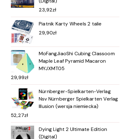
(Digital)
23,92
zł
Piatnik Karty Wheels 2 talie
29,90
zł
MoFangJiaoShi Cubing Classoom
Maple Leaf Pyramid Macaron
MYJXMT05
29,99
zł
Nürnberger-Spielkarten-Verlag
Nsv Nürnberger Spielkarten Verlag
Illusion (wersja niemiecka)
52,27
zł
Dying Light 2 Ultimate Edition
(Digital)