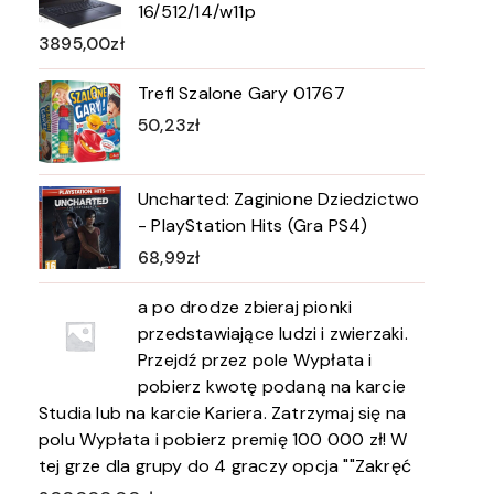
16/512/14/w11p
3895,00
zł
Trefl Szalone Gary 01767
50,23
zł
Uncharted: Zaginione Dziedzictwo
- PlayStation Hits (Gra PS4)
68,99
zł
a po drodze zbieraj pionki
przedstawiające ludzi i zwierzaki.
Przejdź przez pole Wypłata i
pobierz kwotę podaną na karcie
Studia lub na karcie Kariera. Zatrzymaj się na
polu Wypłata i pobierz premię 100 000 zł! W
tej grze dla grupy do 4 graczy opcja ""Zakręć