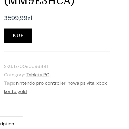
(MM9E3HCA)
3599,99
zł
KUP
SKU:
b700e0b9644f
Category:
Tablety PC
Tags:
nintendo pro controller
,
nowa ps vita
,
xbox
konto gold
ription