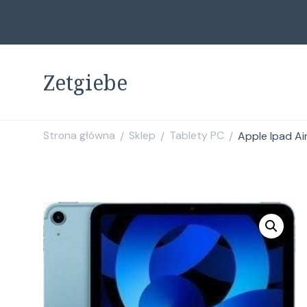
Zetgiebe
Strona główna
Sklep
Tablety PC
Apple Ipad A
/
/
/