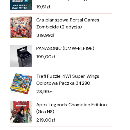
19,51
zł
Gra planszowa Portal Games
Zombicide (2 edycja)
319,99
zł
PANASONIC (DMW-BLF19E)
199,00
zł
Trefl Puzzle 4W1 Super Wings
Odlotowa Paczka 34280
28,99
zł
Apex Legends Champion Edition
(Gra NS)
219,00
zł