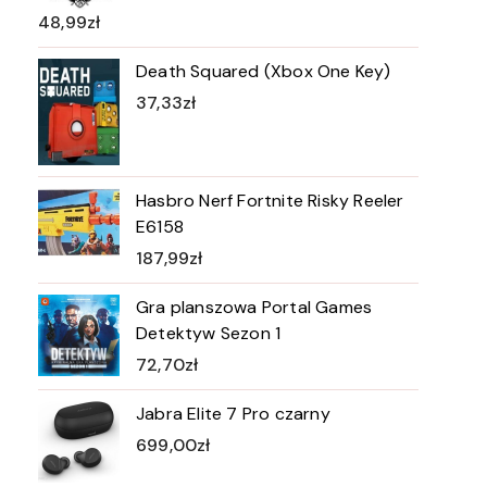
48,99
zł
Death Squared (Xbox One Key)
37,33
zł
Hasbro Nerf Fortnite Risky Reeler
E6158
187,99
zł
Gra planszowa Portal Games
Detektyw Sezon 1
72,70
zł
Jabra Elite 7 Pro czarny
699,00
zł