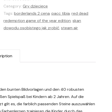
Category:
Gry dziecięce
Tags:
borderlands 2 cena
,
pacc tibia
,
red dead
redemption game of the year edition
,
skan
dowodu osobistego jak zrobić
,
steam air
ription
it den bunten Bildvorlagen und den 40 robusten
oßen Spielspaß bei Kindern ab 2 Jahren. Auf die
zt gilt es, die farblich passenden Steine auszuwählen
m Farbenlernen trainieren die Kinder durch das