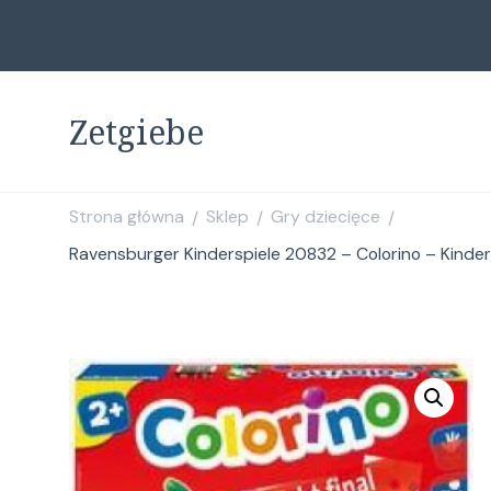
Zetgiebe
Strona główna
Sklep
Gry dziecięce
/
/
/
Ravensburger Kinderspiele 20832 – Colorino – Kinders