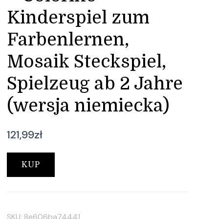
Kinderspiel zum
Farbenlernen,
Mosaik Steckspiel,
Spielzeug ab 2 Jahre
(wersja niemiecka)
121,99
zł
KUP
SKU:
8e606ba74441