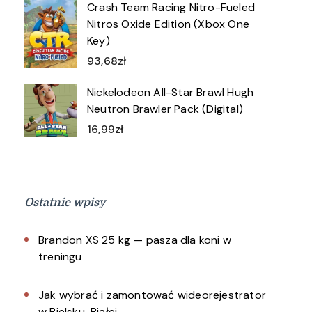
Crash Team Racing Nitro-Fueled
Nitros Oxide Edition (Xbox One
Key)
93,68
zł
Nickelodeon All-Star Brawl Hugh
Neutron Brawler Pack (Digital)
16,99
zł
Ostatnie wpisy
Brandon XS 25 kg — pasza dla koni w
treningu
Jak wybrać i zamontować wideorejestrator
w Bielsku-Białej