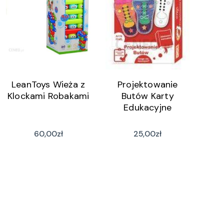
LeanToys Wieża z
Projektowanie
Klockami Robakami
Butów Karty
Edukacyjne
60,00
zł
25,00
zł