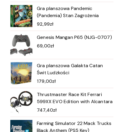
Gra planszowa Pandemic
(Pandemia) Stan Zagrożenia
92,99
zł
Genesis Mangan P65 (NJG-0707)
69,00
zł
Gra planszowa Galakta Catan
Świt Ludzkości
179,00
zł
Thrustmaster Race Kit Ferrari
599XX EVO Edition with Alcantara
747,40
zł
Farming Simulator 22 Mack Trucks
Black Anthem (PS5 Key)