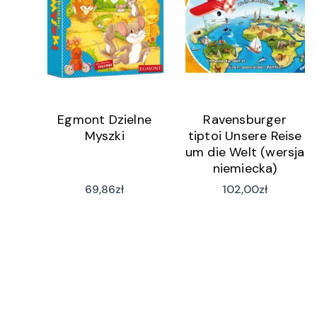
Egmont Dzielne
Ravensburger
Myszki
tiptoi Unsere Reise
um die Welt (wersja
niemiecka)
69,86
zł
102,00
zł