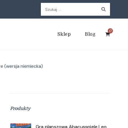
Szukaj:
0
Sklep
Blog
re (wersja niemiecka)
Produkty
Gra planszowa Abacusspiele Leo