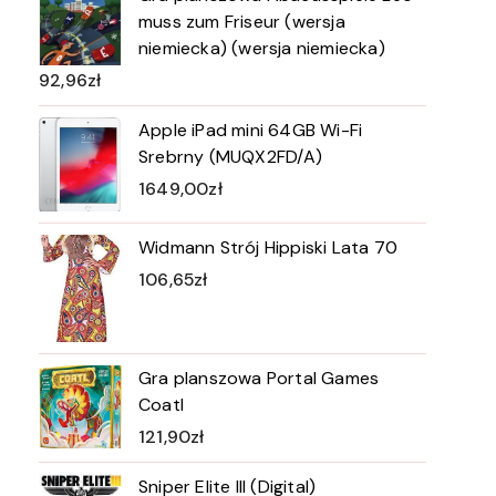
muss zum Friseur (wersja
niemiecka) (wersja niemiecka)
92,96
zł
Apple iPad mini 64GB Wi-Fi
Srebrny (MUQX2FD/A)
1649,00
zł
Widmann Strój Hippiski Lata 70
106,65
zł
Gra planszowa Portal Games
Coatl
121,90
zł
Sniper Elite III (Digital)