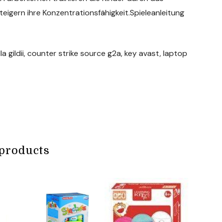
eigern ihre Konzentrationsfähigkeit.Spieleanleitung
a gildii, counter strike source g2a, key avast, laptop
products