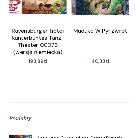
Ravensburger tiptoi
Muduko W Pył Zwrot
Kunterbuntes Tanz-
Theater 00073
(wersja niemiecka)
193,89
zł
40,33
zł
Produkty