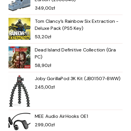
349,00
zł
Tom Clancy’s Rainbow Six Extraction -
Deluxe Pack (PS5 Key)
53,20
zł
Dead Island Definitive Collection (Gra
PC)
58,90
zł
Joby GorillaPod 3K Kit (JB01507-BWW)
245,00
zł
MEE Audio AirHooks OE1
299,00
zł