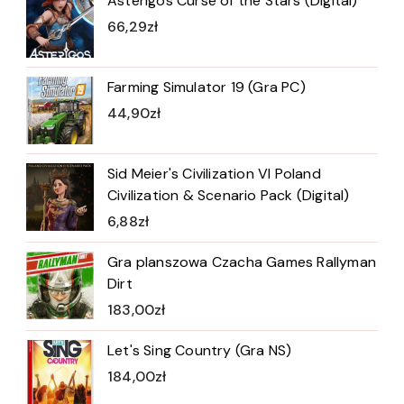
Asterigos Curse of the Stars (Digital)
66,29
zł
Farming Simulator 19 (Gra PC)
44,90
zł
Sid Meier's Civilization VI Poland
Civilization & Scenario Pack (Digital)
6,88
zł
Gra planszowa Czacha Games Rallyman
Dirt
183,00
zł
Let's Sing Country (Gra NS)
184,00
zł