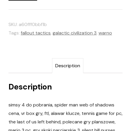
SKU:
a60fff0bbf1b
Tags:
fallout tactics
,
galactic civilization 3
,
warno
Description
Description
simsy 4 do pobrania, spider man web of shadows
cena, vr box gry, ftl, alawar klucze, tennis game for pc,
the last of us left behind, polecane gry planszowe,
mario 3 pc, gry skoki narciarskie 3, silent hill nurses,