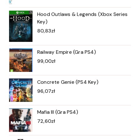
Hood Outlaws & Legends (Xbox Series
Key)
80,83
zł
Railway Empire (Gra PS4)
99,00
zł
Concrete Genie (PS4 Key)
96,07
zł
Mafia III (Gra PS4)
72,60
zł