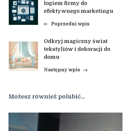
Nawigacja
logiem firmy do
efektywnego marketingu
wpisu
Poprzedni wpis
Odkryj magiczny świat
tekstyliów i dekoracji do
domu
Następny wpis
Możesz również polubić…