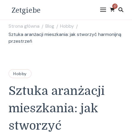
0
Zetgiebe
Strona główna
Blog
Hobby
/
/
/
Sztuka aranżacji mieszkania: jak stworzyć harmonijną
przestrzeń
Hobby
Sztuka aranżacji
mieszkania: jak
stworzyć