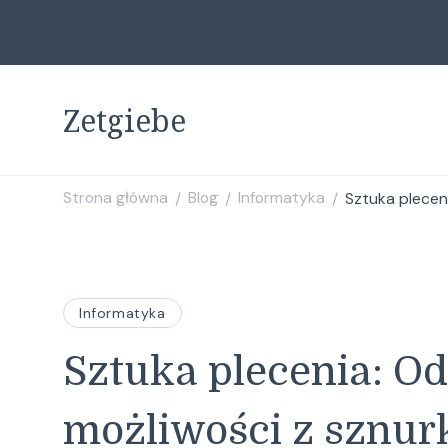
Zetgiebe
Strona główna
Blog
Informatyka
Sztuka plecen
/
/
/
Informatyka
Sztuka plecenia: O
możliwości z sznu