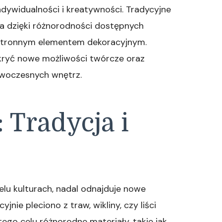
ywidualności i kreatywności. Tradycyjne
 a dzięki różnorodności dostępnych
chstronnym elementem dekoracyjnym.
kryć nowe możliwości twórcze oraz
owoczesnych wnętrz.
 Tradycja i
elu kulturach, nadal odnajduje nowe
ie pleciono z traw, wikliny, czy liści
ego celu różnorodne materiały, takie jak