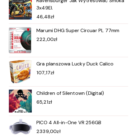
Ravensburger Jak Wytresować Smoka
3x49El.
46,48
zł
Marumi DHG Super Circuar PL 77mm
222,00
zł
Gra planszowa Lucky Duck Calico
107,17
zł
Children of Silentown (Digital)
65,21
zł
PICO 4 All-in-One VR 256GB
2339,00
zł