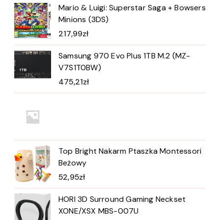
Mario & Luigi: Superstar Saga + Bowsers
Minions (3DS)
217,99
zł
Samsung 970 Evo Plus 1TB M.2 (MZ-
V7S1T0BW)
475,21
zł
Top Bright Nakarm Ptaszka Montessori
Beżowy
52,95
zł
HORI 3D Surround Gaming Neckset
XONE/XSX MBS-007U