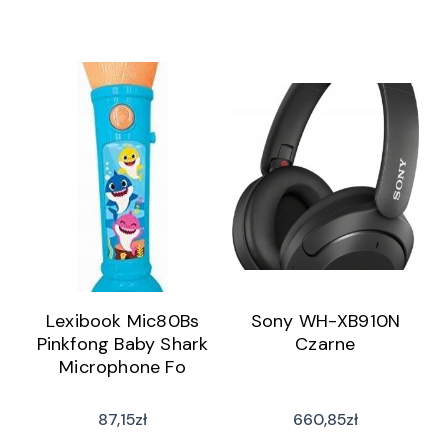
Lexibook Mic80Bs
Sony WH-XB910N
Pinkfong Baby Shark
Czarne
Microphone Fo
87,15
zł
660,85
zł