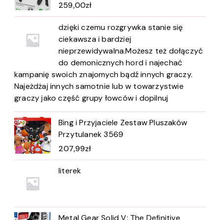
259,00
zł
dzięki czemu rozgrywka stanie się
ciekawsza i bardziej
nieprzewidywalna.Możesz też dołączyć
do demonicznych hord i najechać
kampanię swoich znajomych bądź innych graczy.
Najeżdżaj innych samotnie lub w towarzystwie
graczy jako część grupy łowców i dopilnuj
Bing i Przyjaciele Zestaw Pluszaków
Przytulanek 3569
207,99
zł
literek
Metal Gear Solid V: The Definitive