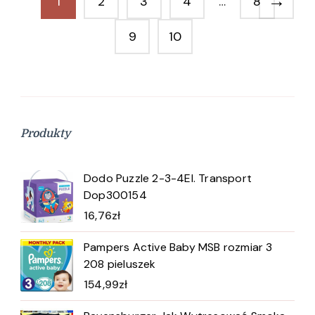
→
1
2
3
4
…
8
9
10
Produkty
Dodo Puzzle 2-3-4El. Transport
Dop300154
16,76
zł
Pampers Active Baby MSB rozmiar 3
208 pieluszek
154,99
zł