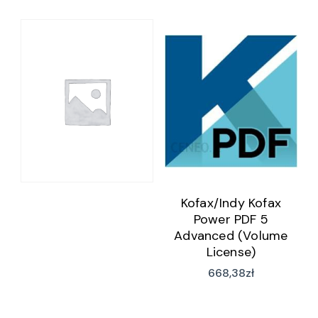
Kofax/Indy Kofax
Power PDF 5
Advanced (Volume
License)
(PPDPER0390E)
668,38
zł