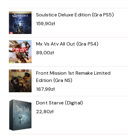
Soulstice Deluxe Edition (Gra PS5)
159,90
zł
Mx Vs Atv All Out (Gra PS4)
89,00
zł
Front Mission 1st Remake Limited
Edition (Gra NS)
167,99
zł
Dont Starve (Digital)
22,80
zł