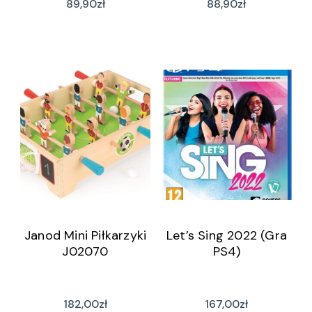
89,90
zł
88,90
zł
Janod Mini Piłkarzyki
Let’s Sing 2022 (Gra
J02070
PS4)
182,00
zł
167,00
zł