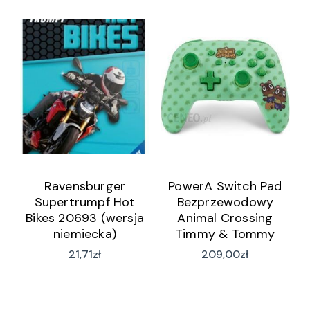
Ravensburger
PowerA Switch Pad
Supertrumpf Hot
Bezprzewodowy
Bikes 20693 (wersja
Animal Crossing
niemiecka)
Timmy & Tommy
Nook
21,71
zł
209,00
zł