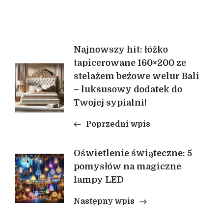
Nawigacja
Najnowszy hit: łóżko
tapicerowane 160×200 ze
stelażem beżowe welur Bali
wpisu
– luksusowy dodatek do
Twojej sypialni!
Poprzedni wpis
Oświetlenie świąteczne: 5
pomysłów na magiczne
lampy LED
Następny wpis