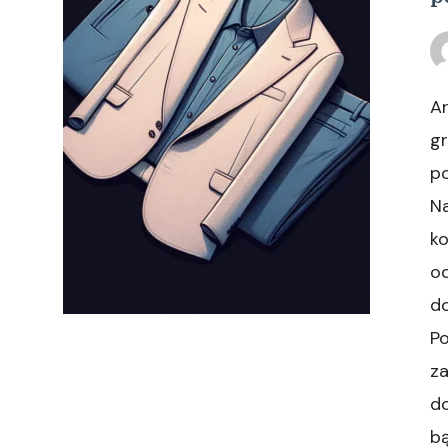
A
g
po
N
ko
od
d
Po
z
do
bą