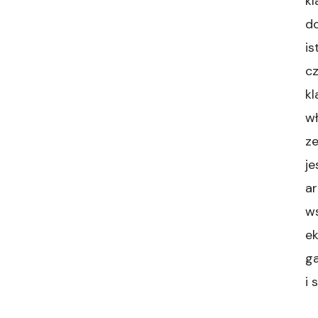
kl
do
is
cz
kl
w
z
je
ar
ws
e
ga
i 