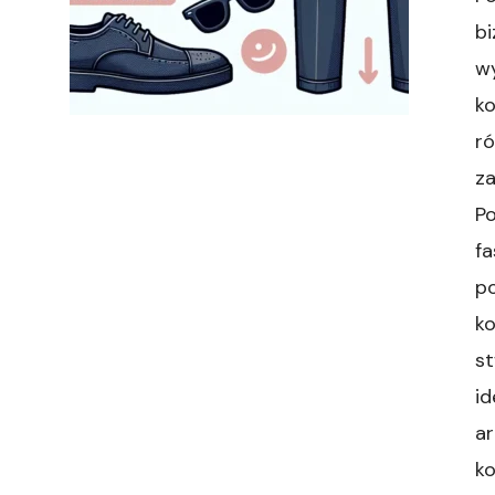
bi
w
ko
ró
za
Po
f
po
ko
st
id
ar
k