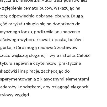
asyczna bransoletka. Autor zachęca również
 zgłębienia tematu butów, wskazując na
totę odpowiednio dobranej obuwia. Druga
ęść artykułu skupia się na dodatkach do
asycznego looku, podkreślając znaczenie
łaściwego wyboru krawata, paska, butów i
egarka, które mogą nadawać zestawowi
szcze większej elegancji i wyrazistości. Całość
tykułu zapewnia czytelnikowi praktyczne
kazówki i inspiracje, zachęcając do
ksperymentowania z klasycznymi elementami
rderoby i dodatkami, aby osiągnąć elegancki
stylowy wygląd.