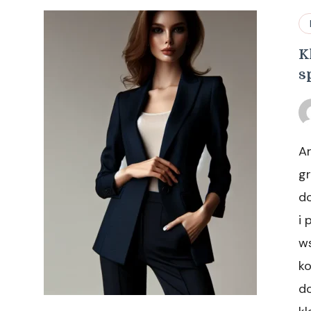
K
s
Ar
g
d
i 
ws
ko
do