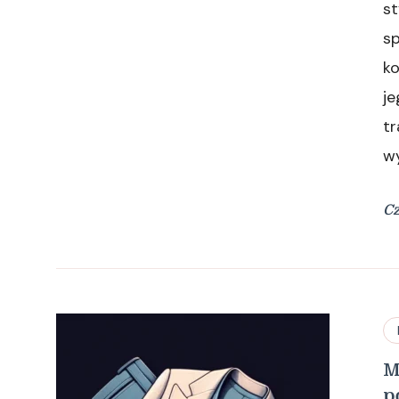
s
s
ko
j
t
w
Cz
M
p