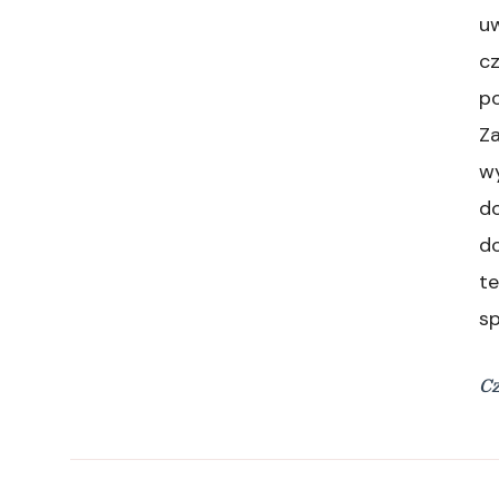
uw
c
po
Z
wy
do
do
t
sp
Cz