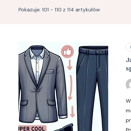
Pokazuje: 101 - 110 z 114 artykułów
J
s
W 
m
pr
P