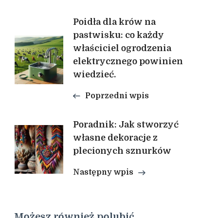
Nawigacja
Poidła dla krów na
pastwisku: co każdy
właściciel ogrodzenia
wpisu
elektrycznego powinien
wiedzieć.
Poprzedni wpis
Poradnik: Jak stworzyć
własne dekoracje z
plecionych sznurków
Następny wpis
Możesz również polubić…