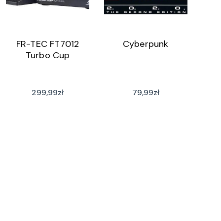
FR-TEC FT7012
Cyberpunk
Turbo Cup
299,99
zł
79,99
zł