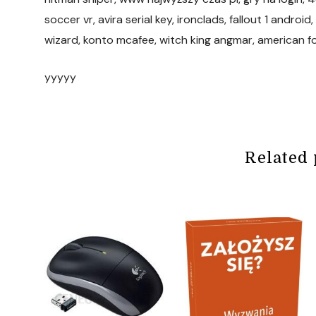
soccer vr, avira serial key, ironclads, fallout 1 andr
wizard, konto mcafee, witch king angmar, american f
yyyyy
Related 