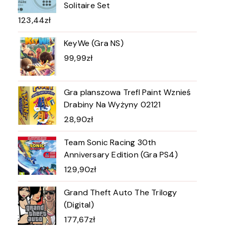
Solitaire Set
123,44
zł
KeyWe (Gra NS)
99,99
zł
Gra planszowa Trefl Paint Wznieś
Drabiny Na Wyżyny 02121
28,90
zł
Team Sonic Racing 30th
Anniversary Edition (Gra PS4)
129,90
zł
Grand Theft Auto The Trilogy
(Digital)
177,67
zł