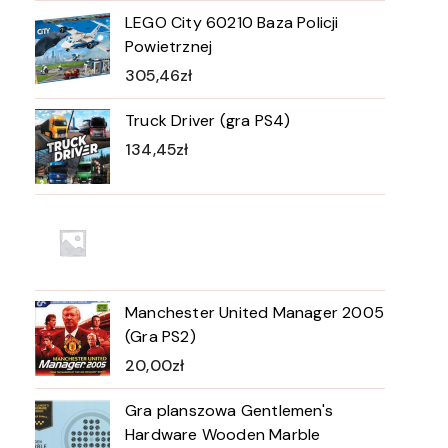
LEGO City 60210 Baza Policji
Powietrznej
305,46
zł
Truck Driver (gra PS4)
134,45
zł
Manchester United Manager 2005
(Gra PS2)
20,00
zł
Gra planszowa Gentlemen's
Hardware Wooden Marble