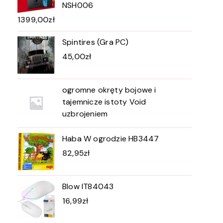
NSH006
1399,00
zł
Spintires (Gra PC)
45,00
zł
ogromne okręty bojowe i
tajemnicze istoty Void
uzbrojeniem
Haba W ogrodzie HB3447
82,95
zł
Blow IT84043
16,99
zł