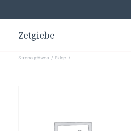
Zetgiebe
Strona główna
Sklep
/
/