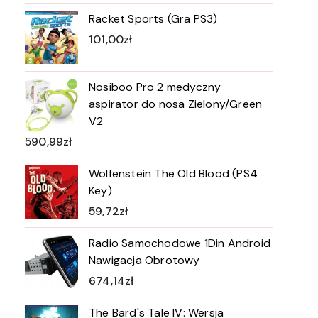
Racket Sports (Gra PS3)
101,00
zł
Nosiboo Pro 2 medyczny
aspirator do nosa Zielony/Green
V2
590,99
zł
Wolfenstein The Old Blood (PS4
Key)
59,72
zł
Radio Samochodowe 1Din Android
Nawigacja Obrotowy
674,14
zł
The Bard's Tale IV: Wersja