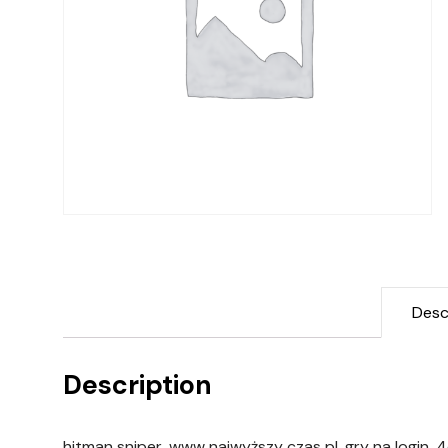
Desc
Description
hitman sniper, www najwyższy czas pl, gry na login, 