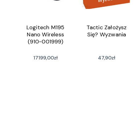
Logitech M195
Tactic Założysz
Nano Wireless
Się? Wyzwania
(910-001999)
17199,00
zł
47,90
zł