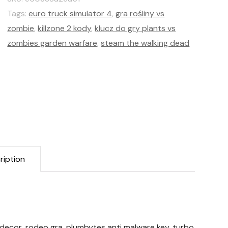
Tags:
euro truck simulator 4
,
gra rośliny vs
zombie
,
killzone 2 kody
,
klucz do gry plants vs
zombies garden warfare
,
steam the walking dead
ription
4decor, rodeo gra, plumbytes anti malware key, turbo