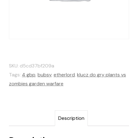
SKU:
d5cd37bf209a
Tags:
4 gbp
,
bubsy
,
etherlord
,
klucz do gry plants vs
zombies garden warfare
Description