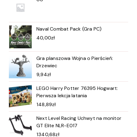
Naval Combat Pack (Gra PC)
40,00
zł
Gra planszowa Wojna o Pierścień:
Drzewiec
9,94
zł
LEGO Harry Potter 76395 Hogwart:
Pierwsza lekcja latania
148,89
zł
Next Level Racing Uchwyt na monitor
GT Elite NLR-E017
1340,68
zł