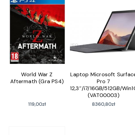
World War Z
Laptop Microsoft Surfac
Aftermath (Gra PS4)
Pro 7
12,3″/i7/16GB/512GB/Win1
(VAT00003)
119,00
zł
8360,80
zł