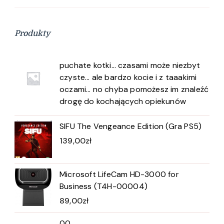
Produkty
puchate kotki… czasami może niezbyt
czyste… ale bardzo kocie i z taaakimi
oczami… no chyba pomożesz im znaleźć
drogę do kochających opiekunów
SIFU The Vengeance Edition (Gra PS5)
139,00
zł
Microsoft LifeCam HD-3000 for
Business (T4H-00004)
89,00
zł
00