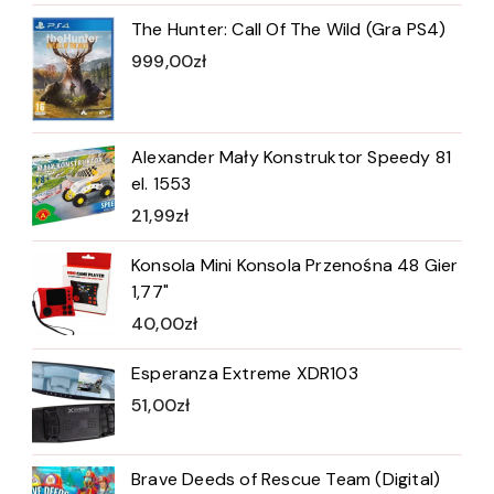
The Hunter: Call Of The Wild (Gra PS4)
999,00
zł
Alexander Mały Konstruktor Speedy 81
el. 1553
21,99
zł
Konsola Mini Konsola Przenośna 48 Gier
1,77"
40,00
zł
Esperanza Extreme XDR103
51,00
zł
Brave Deeds of Rescue Team (Digital)