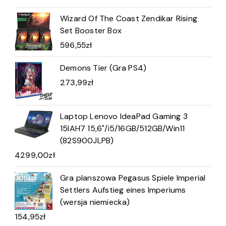
Wizard Of The Coast Zendikar Rising
Set Booster Box
596,55
zł
Demons Tier (Gra PS4)
273,99
zł
Laptop Lenovo IdeaPad Gaming 3
15IAH7 15,6"/i5/16GB/512GB/Win11
(82S900JLPB)
4299,00
zł
Gra planszowa Pegasus Spiele Imperial
Settlers Aufstieg eines Imperiums
(wersja niemiecka)
154,95
zł