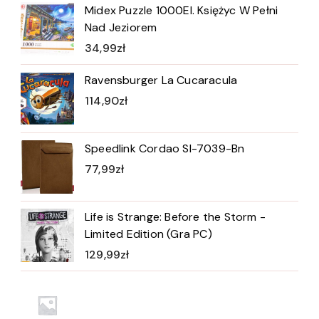
Midex Puzzle 1000El. Księżyc W Pełni
Nad Jeziorem
34,99
zł
Ravensburger La Cucaracula
114,90
zł
Speedlink Cordao Sl-7039-Bn
77,99
zł
Life is Strange: Before the Storm -
Limited Edition (Gra PC)
129,99
zł