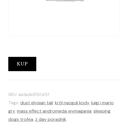
KUP
SKU:
aa1ade950451
Tags:
dust elysian tail
,
król nazguli kody
,
luigi i mario
gry
,
mass effect andromeda wymagania
,
sleeping
dogs trofea
,
z day poradnik