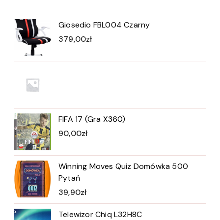
Giosedio FBL004 Czarny
379,00
zł
FIFA 17 (Gra X360)
90,00
zł
Winning Moves Quiz Domówka 500
Pytań
39,90
zł
Telewizor Chiq L32H8C