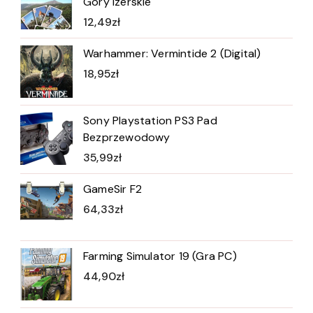
Góry Izerskie
12,49
zł
Warhammer: Vermintide 2 (Digital)
18,95
zł
Sony Playstation PS3 Pad
Bezprzewodowy
35,99
zł
GameSir F2
64,33
zł
Farming Simulator 19 (Gra PC)
44,90
zł