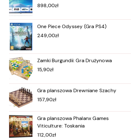
898,00
zł
One Piece Odyssey (Gra PS4)
249,00
zł
Zamki Burgundii: Gra Drużynowa
15,90
zł
Gra planszowa Drewniane Szachy
157,90
zł
Gra planszowa Phalanx Games
Viticulture: Toskania
112,00
zł