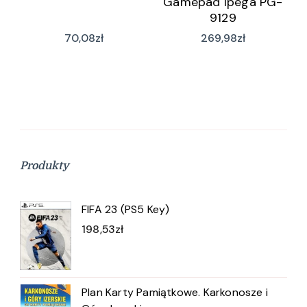
Gamepad Ipega PG-
9129
70,08
zł
269,98
zł
Produkty
FIFA 23 (PS5 Key)
198,53
zł
Plan Karty Pamiątkowe. Karkonosze i