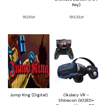
Key)
90,51
zł
193,32
zł
Jump King (Digital)
Okulary VR –
Shinecon G02ED+