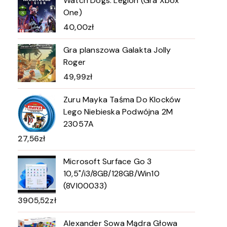
Watch Dogs: Legion (Gra Xbox
One)
40,00
zł
Gra planszowa Galakta Jolly
Roger
49,99
zł
Zuru Mayka Taśma Do Klocków
Lego Niebieska Podwójna 2M
23057A
27,56
zł
Microsoft Surface Go 3
10,5"/i3/8GB/128GB/Win10
(8VI00033)
3905,52
zł
Alexander Sowa Mądra Głowa