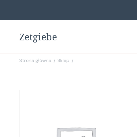
Zetgiebe
Strona główna
Sklep
/
/