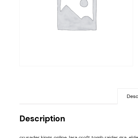
Desc
Description
crusader kings online, lara croft tomb raider gra, elde