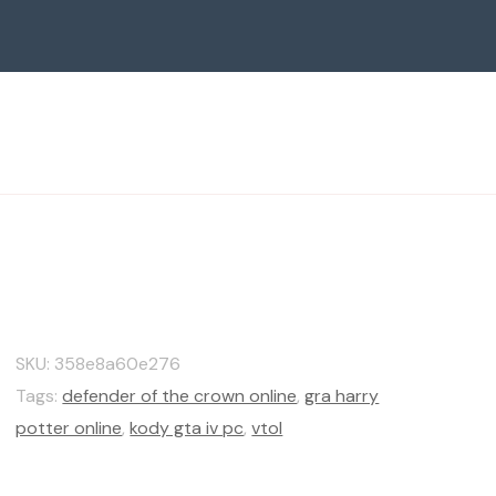
SKU:
358e8a60e276
Tags:
defender of the crown online
,
gra harry
potter online
,
kody gta iv pc
,
vtol