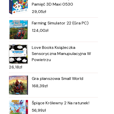
Pamięć 3D Maxi 0530
29,05
zł
Farming Simulator 22 (Gra PC)
124,00
zł
Love Books Książeczka
Sensoryczna Manupulacyjna W
Powietrzu
26,18
zł
Gra planszowa Small World
168,39
zł
Śpiące Królewny 2 Na ratunek!
56,99
zł