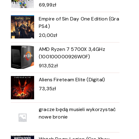
69,99
zł
Empire of Sin Day One Edition (Gra
PS4)
20,00
zł
AMD Ryzen 7 5700X 3,4GHz
(100100000926WOF)
913,52
zł
Aliens Fireteam Elite (Digital)
73,35
zł
gracze będą musieli wykorzystać
nowe bronie