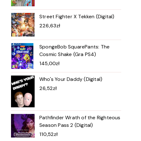
Street Fighter X Tekken (Digital)
226,63
zł
SpongeBob SquarePants: The
Cosmic Shake (Gra PS4)
145,00
zł
Who's Your Daddy (Digital)
26,52
zł
Pathfinder Wrath of the Righteous
Season Pass 2 (Digital)
110,52
zł