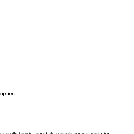
ription
r scrolls tamriel, heretick, konsola sony playstation