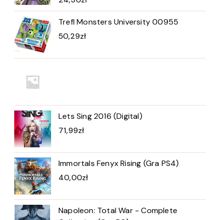
Trefl Monsters University 00955
50,29
zł
Lets Sing 2016 (Digital)
71,99
zł
Immortals Fenyx Rising (Gra PS4)
40,00
zł
Napoleon: Total War - Complete