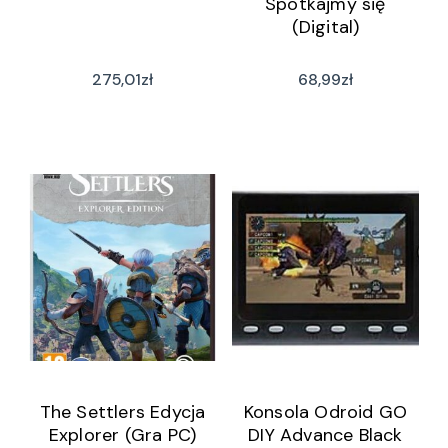
Spotkajmy się
(Digital)
275,01
zł
68,99
zł
The Settlers Edycja
Konsola Odroid GO
Explorer (Gra PC)
DIY Advance Black