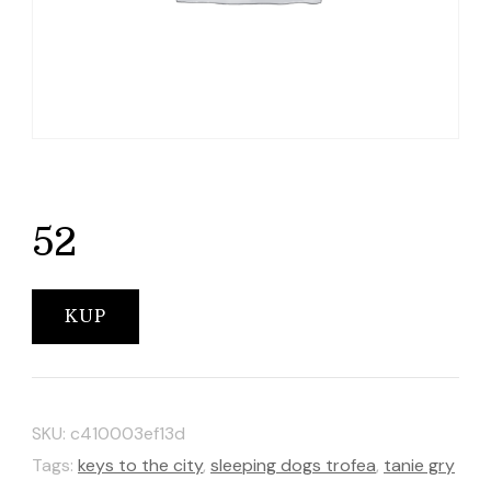
52
KUP
SKU:
c410003ef13d
Tags:
keys to the city
,
sleeping dogs trofea
,
tanie gry