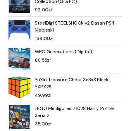
Collection (Gra PC)
92,00
zł
SteelDigi STEELSHOCK v2 Dasan PS4
Niebieski
139,00
zł
WRC Generations (Digital)
86,55
zł
YuXin Treasure Chest 3x3x3 Black
YXPX28
49,99
zł
LEGO Minifigures 71028 Harry Potter
Seria 2
35,00
zł