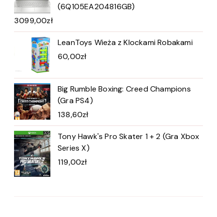
(6Q105EA204816GB)
3099,00
zł
LeanToys Wieża z Klockami Robakami
60,00
zł
Big Rumble Boxing: Creed Champions
(Gra PS4)
138,60
zł
Tony Hawk's Pro Skater 1 + 2 (Gra Xbox
Series X)
119,00
zł