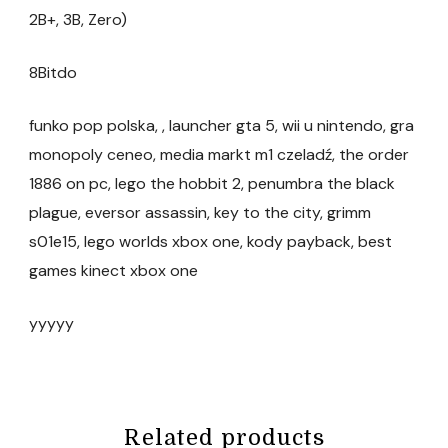
2B+, 3B, Zero)
8Bitdo
funko pop polska, , launcher gta 5, wii u nintendo, gra
monopoly ceneo, media markt m1 czeladź, the order
1886 on pc, lego the hobbit 2, penumbra the black
plague, eversor assassin, key to the city, grimm
s01e15, lego worlds xbox one, kody payback, best
games kinect xbox one
yyyyy
Related products