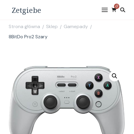
0
Zetgiebe
Strona główna
Sklep
Gamepady
/
/
/
8BitDo Pro2 Szary