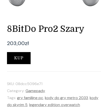
8BitDo Pro2 Szary
203,00
zł
KUP
SKU:
08dcc5096e71
Category:
Gamepady
Tags:
gry familijne pc
,
kody do gry metro 2033
,
kody
do skyrim 5
,
legendary edition overwatch