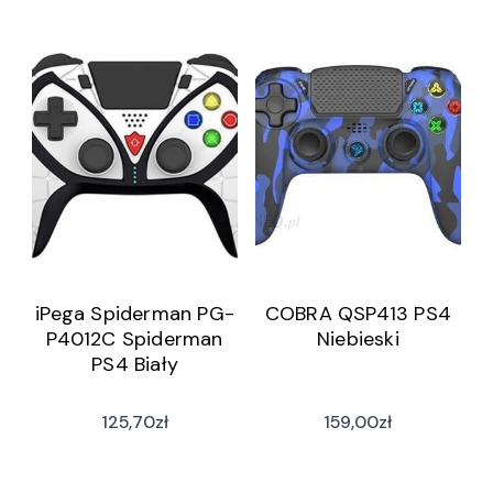
iPega Spiderman PG-
COBRA QSP413 PS4
P4012C Spiderman
Niebieski
PS4 Biały
125,70
zł
159,00
zł