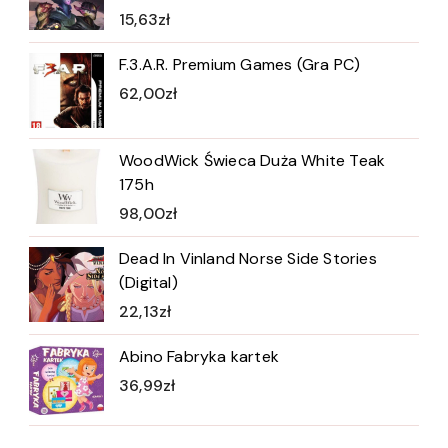
15,63
zł
F.3.A.R. Premium Games (Gra PC)
62,00
zł
WoodWick Świeca Duża White Teak
175h
98,00
zł
Dead In Vinland Norse Side Stories
(Digital)
22,13
zł
Abino Fabryka kartek
36,99
zł