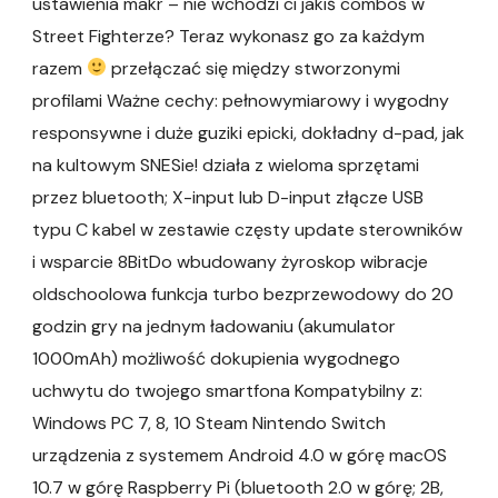
ustawienia makr – nie wchodzi ci jakiś combos w
Street Fighterze? Teraz wykonasz go za każdym
razem
przełączać się między stworzonymi
profilami Ważne cechy: pełnowymiarowy i wygodny
responsywne i duże guziki epicki, dokładny d-pad, jak
na kultowym SNESie! działa z wieloma sprzętami
przez bluetooth; X-input lub D-input złącze USB
typu C kabel w zestawie częsty update sterowników
i wsparcie 8BitDo wbudowany żyroskop wibracje
oldschoolowa funkcja turbo bezprzewodowy do 20
godzin gry na jednym ładowaniu (akumulator
1000mAh) możliwość dokupienia wygodnego
uchwytu do twojego smartfona Kompatybilny z:
Windows PC 7, 8, 10 Steam Nintendo Switch
urządzenia z systemem Android 4.0 w górę macOS
10.7 w górę Raspberry Pi (bluetooth 2.0 w górę; 2B,