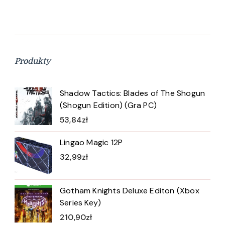
Produkty
Shadow Tactics: Blades of The Shogun
(Shogun Edition) (Gra PC)
53,84
zł
Lingao Magic 12P
32,99
zł
Gotham Knights Deluxe Editon (Xbox
Series Key)
210,90
zł