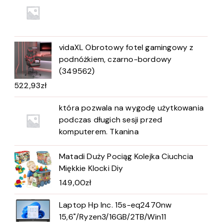
vidaXL Obrotowy fotel gamingowy z
podnóżkiem, czarno-bordowy
(349562)
522,93
zł
która pozwala na wygodę użytkowania
podczas długich sesji przed
komputerem. Tkanina
Matadi Duży Pociąg Kolejka Ciuchcia
Miękkie Klocki Diy
149,00
zł
Laptop Hp Inc. 15s-eq2470nw
15,6"/Ryzen3/16GB/2TB/Win11