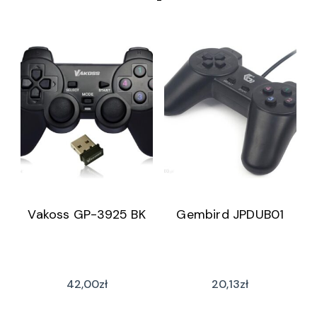
Vakoss GP-3925 BK
Gembird JPDUB01
42,00
zł
20,13
zł