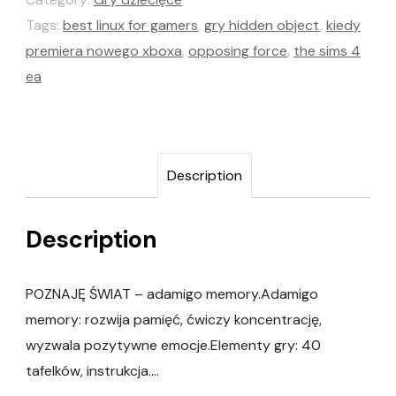
Tags:
best linux for gamers
,
gry hidden object
,
kiedy
premiera nowego xboxa
,
opposing force
,
the sims 4
ea
Description
Description
POZNAJĘ ŚWIAT – adamigo memory.Adamigo
memory: rozwija pamięć, ćwiczy koncentrację,
wyzwala pozytywne emocje.Elementy gry: 40
tafelków, instrukcja….