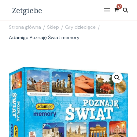
0
Zetgiebe
Strona główna
Sklep
Gry dziecięce
/
/
/
Adamigo Poznaję Świat memory