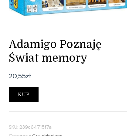
Adamigo Poznaję
Świat memory
20,55
zł
KUP
SKU:
239c64715f7a
Category:
Gry dziecięce