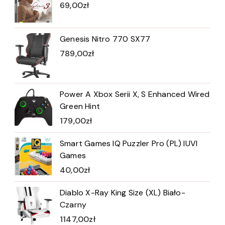
69,00
zł
Genesis Nitro 770 SX77
789,00
zł
Power A Xbox Serii X, S Enhanced Wired
Green Hint
179,00
zł
Smart Games IQ Puzzler Pro (PL) IUVI
Games
40,00
zł
Diablo X-Ray King Size (XL) Biało-
Czarny
1147,00
zł