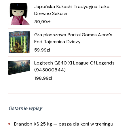
Japońska Kokeshi Tradycyjna Lalka
Drewno Sakura
89,99
zł
Gra planszowa Portal Games Aeon's
End Tajemnica Dziczy
59,99
zł
Logitech G840 Xl League Of Legends
(943000544)
198,99
zł
Ostatnie wpisy
Brandon XS 25 kg — pasza dla koni w treningu