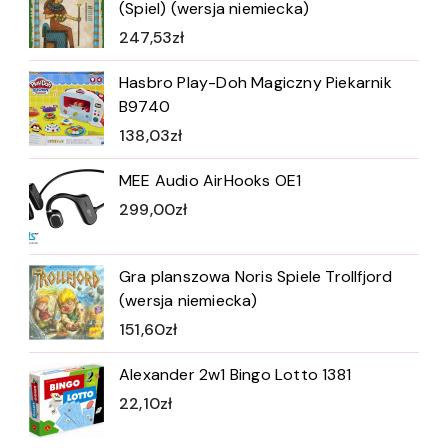
(Spiel) (wersja niemiecka)
247,53
zł
Hasbro Play-Doh Magiczny Piekarnik
B9740
138,03
zł
MEE Audio AirHooks OE1
299,00
zł
Gra planszowa Noris Spiele Trollfjord
(wersja niemiecka)
151,60
zł
Alexander 2w1 Bingo Lotto 1381
22,10
zł