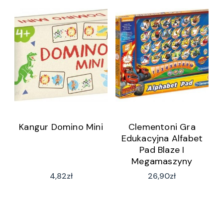
Kangur Domino Mini
Clementoni Gra
Edukacyjna Alfabet
Pad Blaze I
Megamaszyny
4,82
zł
26,90
zł