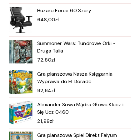
Huzaro Force 6.0 Szary
648,00
zł
Summoner Wars: Tundrowe Orki -
Druga Talia
72,80
zł
Gra planszowa Nasza Księgarnia
Wyprawa do El Dorado
92,64
zł
Alexander Sowa Mądra Głowa Klucz i
Się Ucz 0460
21,99
zł
Gra planszowa Spiel Direkt Faiyum