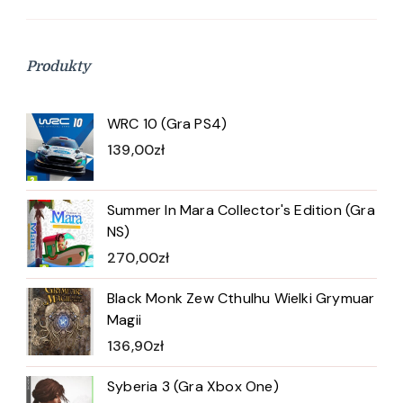
Produkty
WRC 10 (Gra PS4)
139,00
zł
Summer In Mara Collector's Edition (Gra
NS)
270,00
zł
Black Monk Zew Cthulhu Wielki Grymuar
Magii
136,90
zł
Syberia 3 (Gra Xbox One)