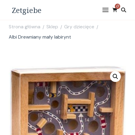
0
Zetgiebe
Strona główna
Sklep
Gry dziecięce
/
/
/
Albi Drewniany mały labirynt