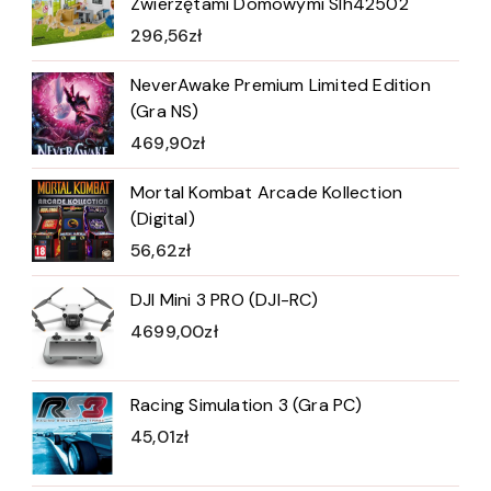
Zwierzętami Domowymi Slh42502
296,56
zł
NeverAwake Premium Limited Edition
(Gra NS)
469,90
zł
Mortal Kombat Arcade Kollection
(Digital)
56,62
zł
DJI Mini 3 PRO (DJI-RC)
4699,00
zł
Racing Simulation 3 (Gra PC)
45,01
zł