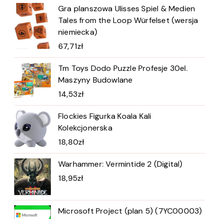
Gra planszowa Ulisses Spiel & Medien
Tales from the Loop Würfelset (wersja
niemiecka)
67,71
zł
Tm Toys Dodo Puzzle Profesje 30el.
Maszyny Budowlane
14,53
zł
Flockies Figurka Koala Kali
Kolekcjonerska
18,80
zł
Warhammer: Vermintide 2 (Digital)
18,95
zł
Microsoft Project (plan 5) (7YC00003)