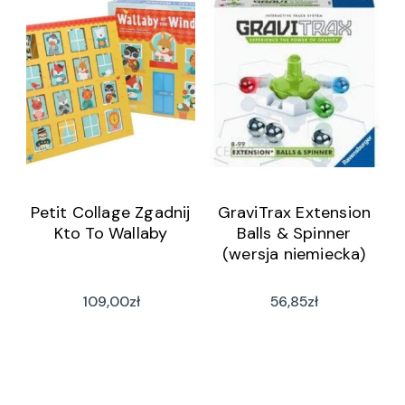
Petit Collage Zgadnij
GraviTrax Extension
Kto To Wallaby
Balls & Spinner
(wersja niemiecka)
109,00
zł
56,85
zł