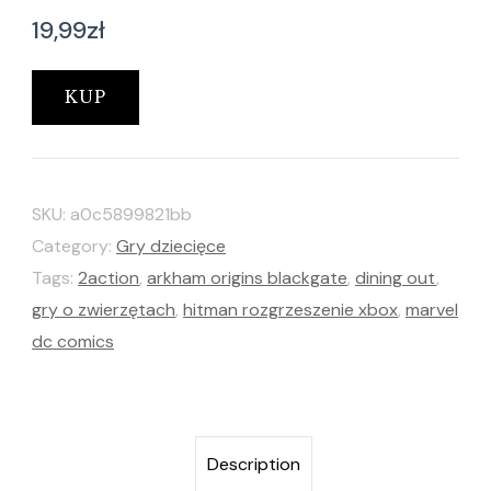
19,99
zł
KUP
SKU:
a0c5899821bb
Category:
Gry dziecięce
Tags:
2action
,
arkham origins blackgate
,
dining out
,
gry o zwierzętach
,
hitman rozgrzeszenie xbox
,
marvel
dc comics
Description