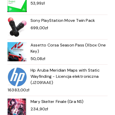
53,99
zł
Sony PlayStation Move Twin Pack
699,00
zł
Assetto Corsa Season Pass (Xbox One
Key)
50,08
zł
Hp Aruba Meridian Maps with Static
Wayfinding - Licencja elektroniczna
(JZ091AAE)
16383,00
zł
Mary Skelter Finale (Gra NS)
234,90
zł