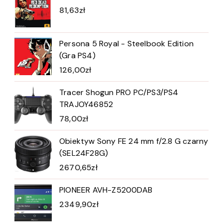
81,63
zł
Persona 5 Royal - Steelbook Edition
(Gra PS4)
126,00
zł
Tracer Shogun PRO PC/PS3/PS4
TRAJOY46852
78,00
zł
Obiektyw Sony FE 24 mm f/2.8 G czarny
(SEL24F28G)
2670,65
zł
PIONEER AVH-Z5200DAB
2349,90
zł