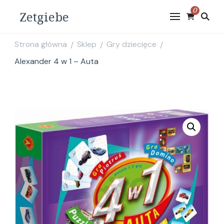
0
Zetgiebe
Strona główna
Sklep
Gry dziecięce
/
/
/
Alexander 4 w 1 – Auta