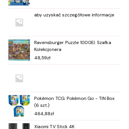
aby uzyskać szczegółowe informacje
Ravensburger Puzzle 1000El. Szafka
Kolekcjonera
48,59
zł
Pokémon TCG: Pokémon Go - TIN Box
(6 szt.)
464,88
zł
Xiaomi TV Stick 4K