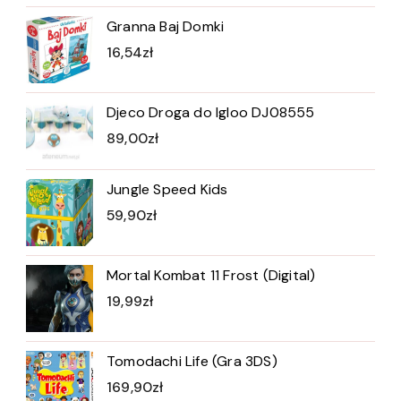
Granna Baj Domki
16,54
zł
Djeco Droga do Igloo DJ08555
89,00
zł
Jungle Speed Kids
59,90
zł
Mortal Kombat 11 Frost (Digital)
19,99
zł
Tomodachi Life (Gra 3DS)
169,90
zł