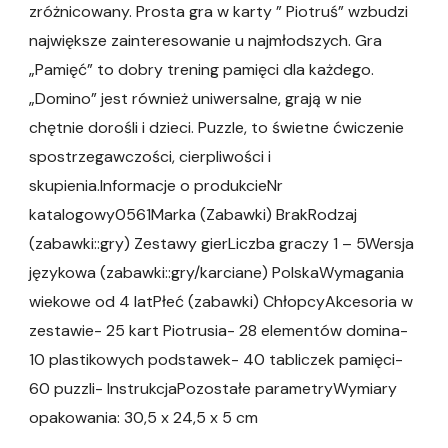
zróżnicowany. Prosta gra w karty ” Piotruś” wzbudzi
największe zainteresowanie u najmłodszych. Gra
„Pamięć” to dobry trening pamięci dla każdego.
„Domino” jest również uniwersalne, grają w nie
chętnie dorośli i dzieci. Puzzle, to świetne ćwiczenie
spostrzegawczości, cierpliwości i
skupienia.Informacje o produkcieNr
katalogowy0561Marka (Zabawki) BrakRodzaj
(zabawki::gry) Zestawy gierLiczba graczy 1 – 5Wersja
językowa (zabawki::gry/karciane) PolskaWymagania
wiekowe od 4 latPłeć (zabawki) ChłopcyAkcesoria w
zestawie- 25 kart Piotrusia- 28 elementów domina-
10 plastikowych podstawek- 40 tabliczek pamięci-
60 puzzli- InstrukcjaPozostałe parametryWymiary
opakowania: 30,5 x 24,5 x 5 cm