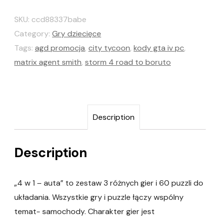
SKU:
ccd88337babe
Category:
Gry dziecięce
Tags:
agd promocja
,
city tycoon
,
kody gta iv pc
,
matrix agent smith
,
storm 4 road to boruto
Description
Description
„4 w 1 – auta” to zestaw 3 różnych gier i 60 puzzli do
układania. Wszystkie gry i puzzle łączy wspólny
temat- samochody. Charakter gier jest