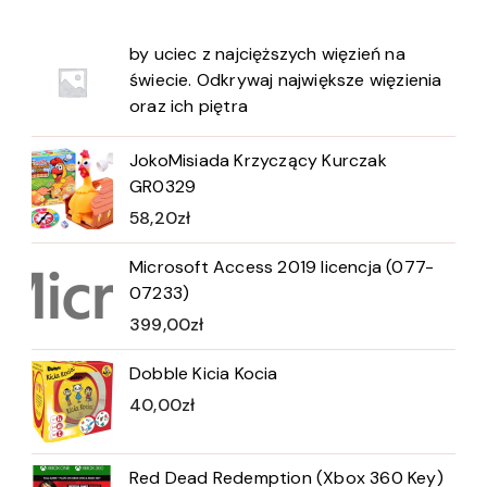
by uciec z najcięższych więzień na
świecie. Odkrywaj największe więzienia
oraz ich piętra
JokoMisiada Krzyczący Kurczak
GR0329
58,20
zł
Microsoft Access 2019 licencja (077-
07233)
399,00
zł
Dobble Kicia Kocia
40,00
zł
Red Dead Redemption (Xbox 360 Key)