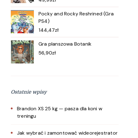
Pocky and Rocky Reshrined (Gra
PS4)
144,47
zł
Gra planszowa Botanik
56,90
zł
Ostatnie wpisy
Brandon XS 25 kg — pasza dla koni w
treningu
Jak wybrać i zamontować wideorejestrator