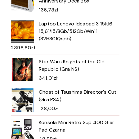
Anniversary Deck Box
136,78
zł
Laptop Lenovo Ideapad 3 15Itl6
15,6"/I5/8Gb/512Gb/Win11
(82H801Qspb)
2398,80
zł
Star Wars Knights of the Old
Republic (Gra NS)
341,01
zł
Ghost of Tsushima Director's Cut
(Gra PS4)
128,00
zł
Konsola Mini Retro Sup 400 Gier
Pad Czarna
49,99
zł