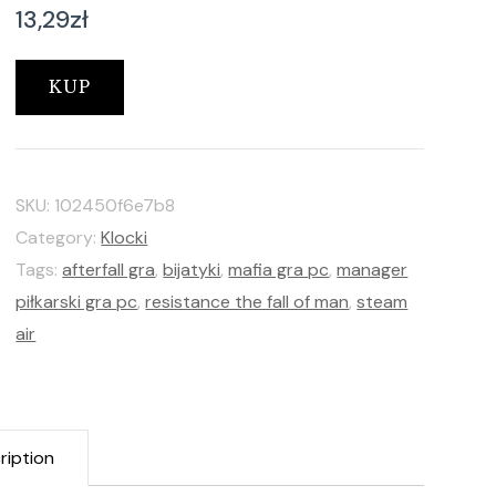
13,29
zł
KUP
SKU:
102450f6e7b8
Category:
Klocki
Tags:
afterfall gra
,
bijatyki
,
mafia gra pc
,
manager
piłkarski gra pc
,
resistance the fall of man
,
steam
air
ription