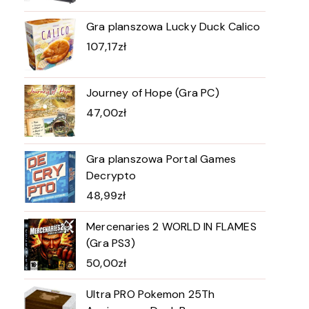
Gra planszowa Lucky Duck Calico
107,17
zł
Journey of Hope (Gra PC)
47,00
zł
Gra planszowa Portal Games
Decrypto
48,99
zł
Mercenaries 2 WORLD IN FLAMES
(Gra PS3)
50,00
zł
Ultra PRO Pokemon 25Th