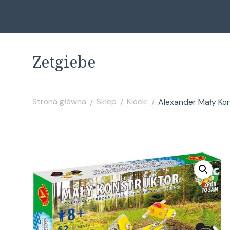
Zetgiebe
Strona główna
Sklep
Klocki
Alexander Mały Kon
/
/
/