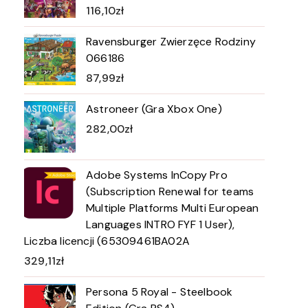
116,10
zł
Ravensburger Zwierzęce Rodziny
066186
87,99
zł
Astroneer (Gra Xbox One)
282,00
zł
Adobe Systems InCopy Pro
(Subscription Renewal for teams
Multiple Platforms Multi European
Languages INTRO FYF 1 User),
Liczba licencji (65309461BA02A
329,11
zł
Persona 5 Royal - Steelbook