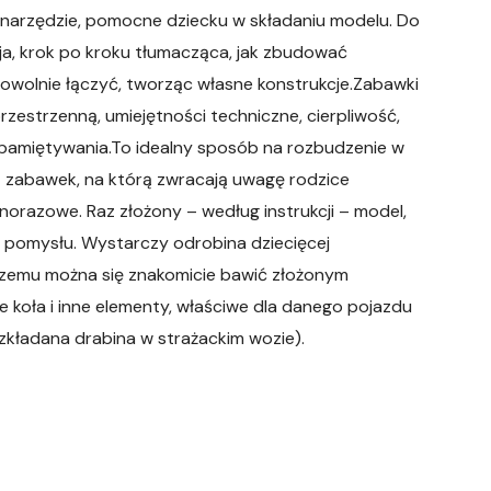
narzędzie, pomocne dziecku w składaniu modelu. Do
ja, krok po kroku tłumacząca, jak zbudować
wolnie łączyć, tworząc własne konstrukcje.Zabawki
 przestrzenną, umiejętności techniczne, cierpliwość,
pamiętywania.To idealny sposób na rozbudzenie w
 zabawek, na którą zwracają uwagę rodzice
dnorazowe. Raz złożony – według instrukcji – model,
 pomysłu. Wystarczy odrobina dziecięcej
i czemu można się znakomicie bawić złożonym
koła i inne elementy, właściwe dla danego pojazdu
ozkładana drabina w strażackim wozie).