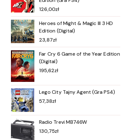
Edition (Gra PS4)
126,00
zł
Heroes of Might & Magic III 3 HD
Edition (Digital)
23,87
zł
Far Cry 6 Game of the Year Edition
(Digital)
195,62
zł
Lego City Tajny Agent (Gra PS4)
57,38
zł
Radio Trevi MB746W
130,75
zł