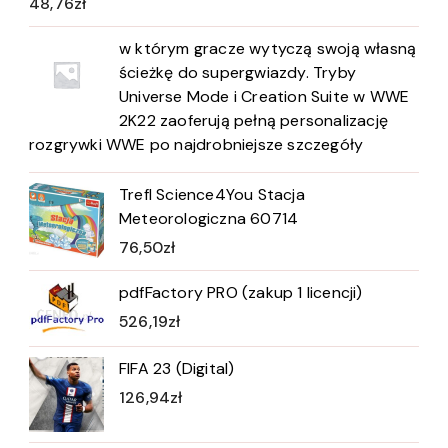
48,76
zł
w którym gracze wytyczą swoją własną
ścieżkę do supergwiazdy. Tryby
Universe Mode i Creation Suite w WWE
2K22 zaoferują pełną personalizację
rozgrywki WWE po najdrobniejsze szczegóły
Trefl Science4You Stacja
Meteorologiczna 60714
76,50
zł
pdfFactory PRO (zakup 1 licencji)
526,19
zł
FIFA 23 (Digital)
126,94
zł