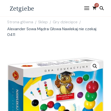
0
Zetgiebe
Strona główna
Sklep
Gry dziecięce
/
/
/
Alexander Sowa Mądra Głowa Nawlekaj nie czekaj
0411