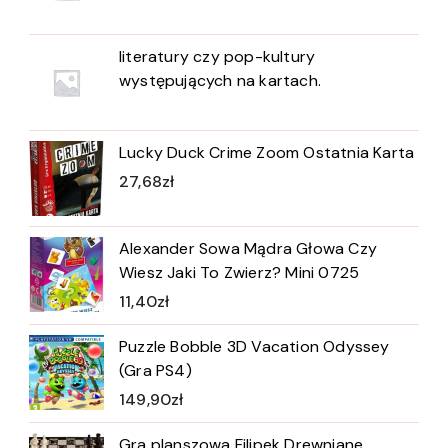
literatury czy pop-kultury
występujących na kartach.
Lucky Duck Crime Zoom Ostatnia Karta
27,68
zł
Alexander Sowa Mądra Głowa Czy
Wiesz Jaki To Zwierz? Mini 0725
11,40
zł
Puzzle Bobble 3D Vacation Odyssey
(Gra PS4)
149,90
zł
Gra planszowa Filipek Drewniane