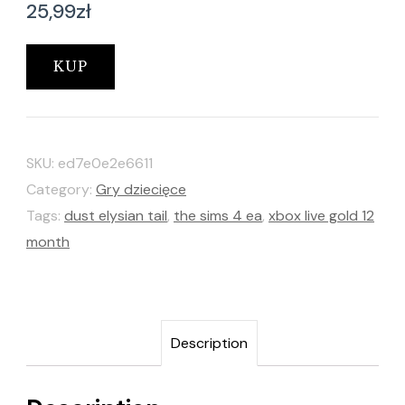
25,99
zł
KUP
SKU:
ed7e0e2e6611
Category:
Gry dziecięce
Tags:
dust elysian tail
,
the sims 4 ea
,
xbox live gold 12
month
Description