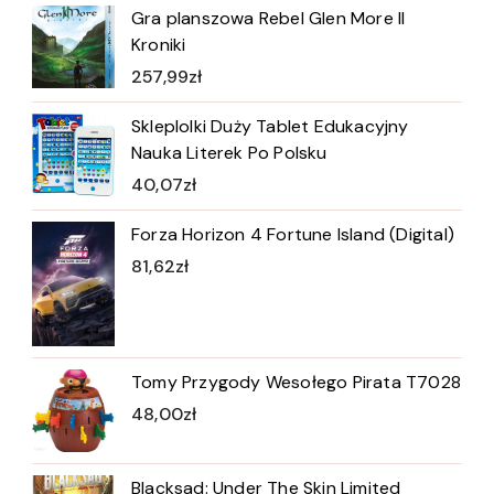
Gra planszowa Rebel Glen More II
Kroniki
257,99
zł
Skleplolki Duży Tablet Edukacyjny
Nauka Literek Po Polsku
40,07
zł
Forza Horizon 4 Fortune Island (Digital)
81,62
zł
Tomy Przygody Wesołego Pirata T7028
48,00
zł
Blacksad: Under The Skin Limited