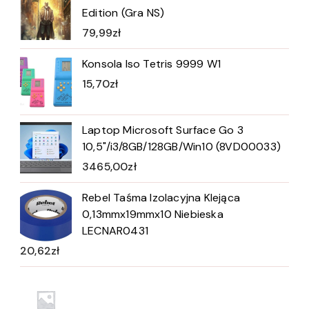
Edition (Gra NS)
79,99
zł
Konsola Iso Tetris 9999 W1
15,70
zł
Laptop Microsoft Surface Go 3
10,5"/i3/8GB/128GB/Win10 (8VD00033)
3465,00
zł
Rebel Taśma Izolacyjna Klejąca
0,13mmx19mmx10 Niebieska
LECNAR0431
20,62
zł