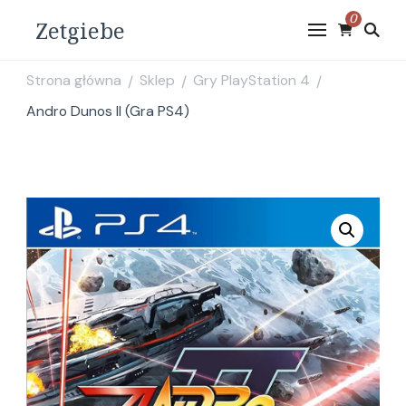
0
Zetgiebe
Strona główna
Sklep
Gry PlayStation 4
/
/
/
Andro Dunos II (Gra PS4)