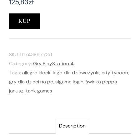
125,83
zł
KUP
SKU:
ff174389773d
Category:
Gry PlayStation 4
Tags:
allegro klocki lego dla dziewczynki
,
city tycoon
,
gry dla dzieci na pc
,
sfgame login
,
świnka peppa
janusz
,
tank games
Description