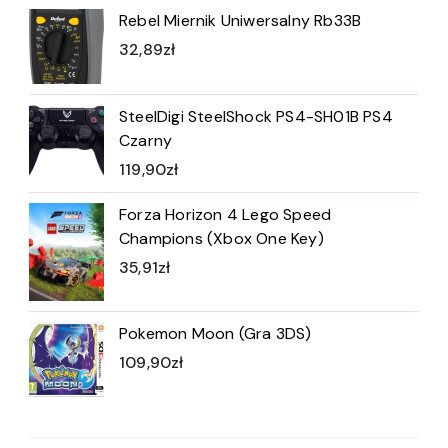
Rebel Miernik Uniwersalny Rb33B
32,89
zł
SteelDigi SteelShock PS4-SH01B PS4
Czarny
119,90
zł
Forza Horizon 4 Lego Speed
Champions (Xbox One Key)
35,91
zł
Pokemon Moon (Gra 3DS)
109,90
zł