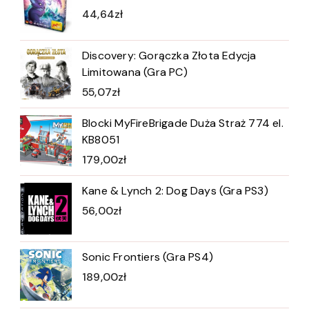
44,64
zł
Discovery: Gorączka Złota Edycja
Limitowana (Gra PC)
55,07
zł
Blocki MyFireBrigade Duża Straż 774 el.
KB8051
179,00
zł
Kane & Lynch 2: Dog Days (Gra PS3)
56,00
zł
Sonic Frontiers (Gra PS4)
189,00
zł