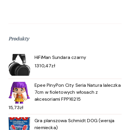
Produkty
HiFiMan Sundara czarny
1310,47
zł
Epee PinyPon City Seria Natura laleczka
7cm w fioletowych włosach z
akcesoriami FPP16215
15,73
zł
Gra planszowa Schmidt DOG (wersja
niemiecka)