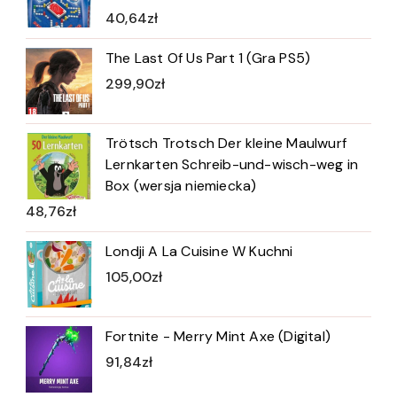
40,64
zł
The Last Of Us Part 1 (Gra PS5)
299,90
zł
Trötsch Trotsch Der kleine Maulwurf
Lernkarten Schreib-und-wisch-weg in
Box (wersja niemiecka)
48,76
zł
Londji A La Cuisine W Kuchni
105,00
zł
Fortnite - Merry Mint Axe (Digital)
91,84
zł