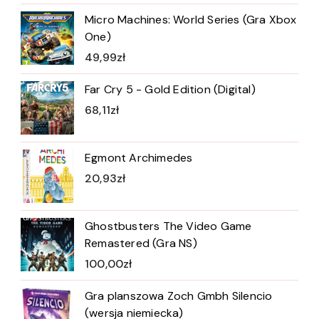
Micro Machines: World Series (Gra Xbox
One)
49,99
zł
Far Cry 5 - Gold Edition (Digital)
68,11
zł
Egmont Archimedes
20,93
zł
Ghostbusters The Video Game
Remastered (Gra NS)
100,00
zł
Gra planszowa Zoch Gmbh Silencio
(wersja niemiecka)