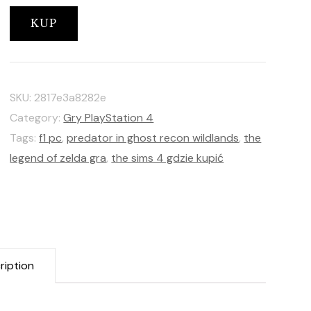
KUP
SKU:
2817e3a8282e
Category:
Gry PlayStation 4
Tags:
f1 pc
,
predator in ghost recon wildlands
,
the
legend of zelda gra
,
the sims 4 gdzie kupić
ription