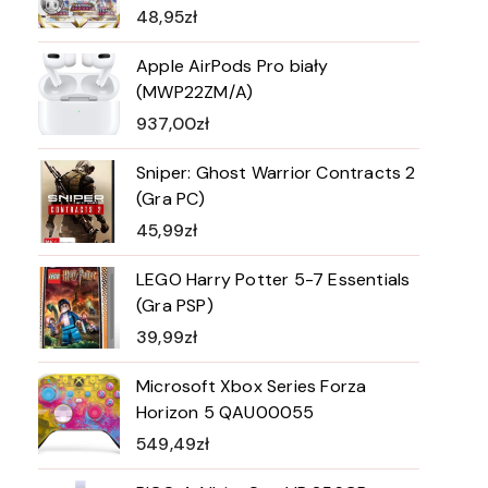
48,95
zł
Apple AirPods Pro biały
(MWP22ZM/A)
937,00
zł
Sniper: Ghost Warrior Contracts 2
(Gra PC)
45,99
zł
LEGO Harry Potter 5-7 Essentials
(Gra PSP)
39,99
zł
Microsoft Xbox Series Forza
Horizon 5 QAU00055
549,49
zł