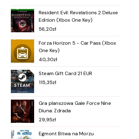
Resident Evil: Revelations 2 Deluxe
Edition (Xbox One Key)
56,20
zł
Forza Horizon 5 - Car Pass (Xbox
One Key)
40,30
zł
Steam Gift Card 21 EUR
115,35
zł
Gra planszowa Gale Force Nine
Diuna: Zdrada
29,95
zł
Egmont Bitwa na Morzu