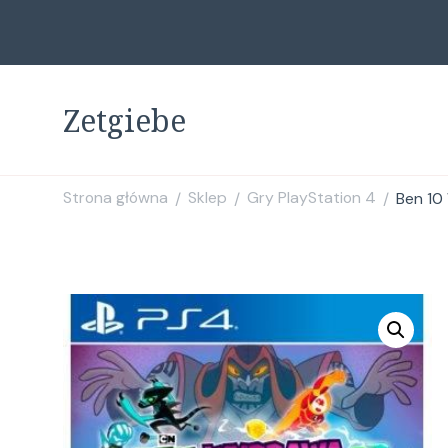
Zetgiebe
Strona główna
Sklep
Gry PlayStation 4
Ben 10
/
/
/