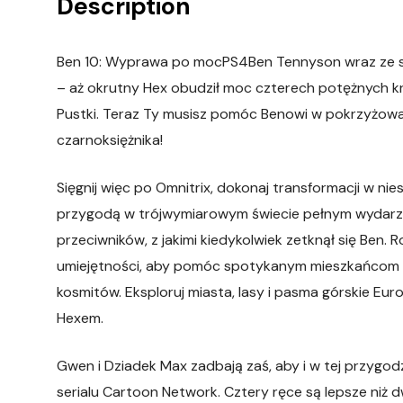
Description
Ben 10: Wyprawa po mocPS4Ben Tennyson wraz ze sw
– aż okrutny Hex obudził moc czterech potężnych kr
Pustki. Teraz Ty musisz pomóc Benowi w pokrzyżow
czarnoksiężnika!
Sięgnij więc po Omnitrix, dokonaj transformacji w ni
przygodą w trójwymiarowym świecie pełnym wydarze
przeciwników, z jakimi kiedykolwiek zetknął się Ben. 
umiejętności, aby pomóc spotykanym mieszkańcom m
kosmitów. Eksploruj miasta, lasy i pasma górskie Eu
Hexem.
Gwen i Dziadek Max zadbają zaś, aby i w tej przygod
serialu Cartoon Network. Cztery ręce są lepsze niż