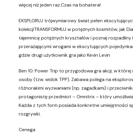
więcej niż jeden raz.Czas na bohatera!
EKSPLORUJ trójwymiarowy świat pełen ekscytujących
kolekcjiTRANSFORMUJ w potężnych kosmitów, jak Dia
tajemnicę potężnych kryształów i poznaj rozpadlin
przerażającymi wrogami w ekscytujących pojedynka
gdzie drugi użytkownik gra jako Kevin Levin
Ben 10: Power Trip to przygodowa gra akcji, w które
osoby (tzw. widok TPP). Zabawa polega na eksplorow
różnorakimi wyzwaniami (np. zagadkami) i przeciwn
protagonistę przedmiot – Omnitrix – który umożliwi
Każda z tych form posiada konkretne umiejętności 
rozgrywki.
Cenega