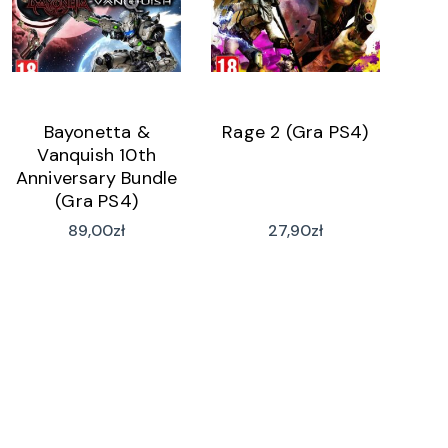
Bayonetta &
Rage 2 (Gra PS4)
Vanquish 10th
Anniversary Bundle
(Gra PS4)
89,00
zł
27,90
zł