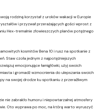
oją rodziną korzystał z uroków wakacji w Europie
yształów i przyzwał przerażających gości wprost z
aniu Hex-tremalnie złowieszczych planów potężnego
esamowitych kosmitów Bena 10 i rusz na spotkanie z
ń. Staw czoła jednym z najpotężniejszych
Rozwiązuj emocjonujące łamigłówki, użyj swoich
iasta i gromadź wzmocnienia do ulepszania swoich
ropy na swojej drodze ku spotkaniu z przeraźliwym
zie nie zabrakło humoru i niepowtarzalnej atmosfery
 dwie. Oto wyprawa po moc, na którą warto wyruszyć