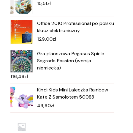
15,51
zł
Office 2010 Professional po polsku
klucz elektroniczny
129,00
zł
Gra planszowa Pegasus Spiele
Sagrada Passion (wersja
niemiecka)
116,46
zł
Kindi Kids Mini Laleczka Rainbow
Kate Z Samolotem 50083
49,90
zł