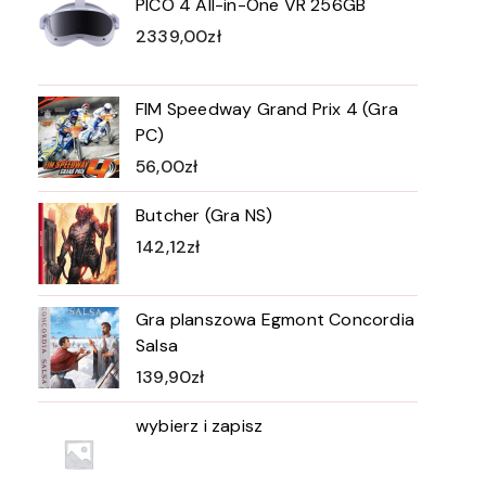
PICO 4 All-in-One VR 256GB
2339,00
zł
FIM Speedway Grand Prix 4 (Gra
PC)
56,00
zł
Butcher (Gra NS)
142,12
zł
Gra planszowa Egmont Concordia
Salsa
139,90
zł
wybierz i zapisz