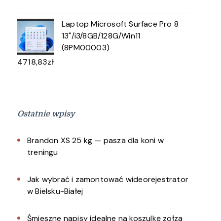
Laptop Microsoft Surface Pro 8
13"/i3/8GB/128G/Win11
(8PM00003)
4718,83
zł
Ostatnie wpisy
Brandon XS 25 kg — pasza dla koni w
treningu
Jak wybrać i zamontować wideorejestrator
w Bielsku-Białej
Śmieszne napisy idealne na koszulkę zołza