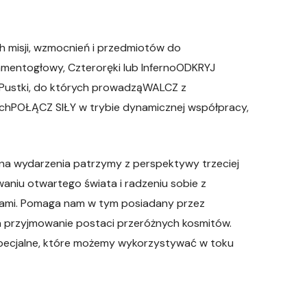
 misji, wzmocnień i przedmiotów do
mentogłowy, Czteroręki lub InfernoODKRYJ
y Pustki, do których prowadząWALCZ z
chPOŁĄCZ SIŁY w trybie dynamicznej współpracy,
j na wydarzenia patrzymy z perspektywy trzeciej
aniu otwartego świata i radzeniu sobie z
ikami. Pomaga nam w tym posiadany przez
a przyjmowanie postaci przeróżnych kosmitów.
specjalne, które możemy wykorzystywać w toku