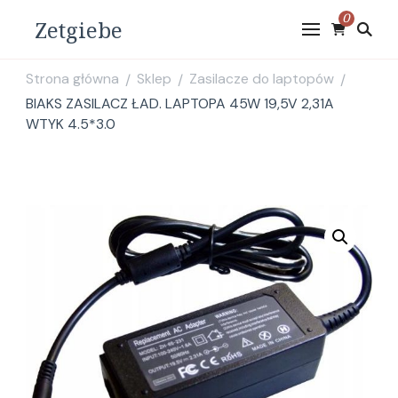
0
Zetgiebe
Strona główna
Sklep
Zasilacze do laptopów
/
/
/
BIAKS ZASILACZ ŁAD. LAPTOPA 45W 19,5V 2,31A
WTYK 4.5*3.0