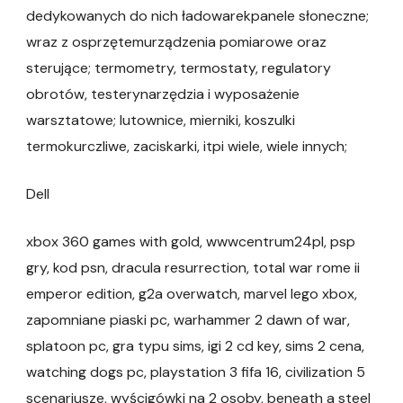
dedykowanych do nich ładowarekpanele słoneczne;
wraz z osprzętemurządzenia pomiarowe oraz
sterujące; termometry, termostaty, regulatory
obrotów, testerynarzędzia i wyposażenie
warsztatowe; lutownice, mierniki, koszulki
termokurczliwe, zaciskarki, itpi wiele, wiele innych;
Dell
xbox 360 games with gold, wwwcentrum24pl, psp
gry, kod psn, dracula resurrection, total war rome ii
emperor edition, g2a overwatch, marvel lego xbox,
zapomniane piaski pc, warhammer 2 dawn of war,
splatoon pc, gra typu sims, igi 2 cd key, sims 2 cena,
watching dogs pc, playstation 3 fifa 16, civilization 5
scenariusze, wyścigówki na 2 osoby, beneath a steel