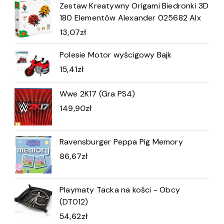
Zestaw Kreatywny Origami Biedronki 3D
180 Elementów Alexander 025682 Alx
13,07
zł
Polesie Motor wyścigowy Bajk
15,41
zł
Wwe 2K17 (Gra PS4)
149,90
zł
Ravensburger Peppa Pig Memory
86,67
zł
Playmaty Tacka na kości - Obcy
(DT012)
54,62
zł