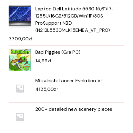
Laptop Dell Latitude 5530 15,6"/i7-
1255U/16GB/512GB/Win11P/3OS
ProSupport NBD
(N212L5530MLK15EMEA_VP_PRO)
7709,00
zł
Bad Piggies (Gra PC)
14,99
zł
Mitsubishi Lancer Evolution VI
4125,00
zł
200+ detailed new scenery pieces