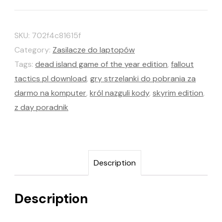
SKU:
702f4c81615f
Category:
Zasilacze do laptopów
Tags:
dead island game of the year edition
,
fallout
tactics pl download
,
gry strzelanki do pobrania za
darmo na komputer
,
król nazguli kody
,
skyrim edition
,
z day poradnik
Description
Description