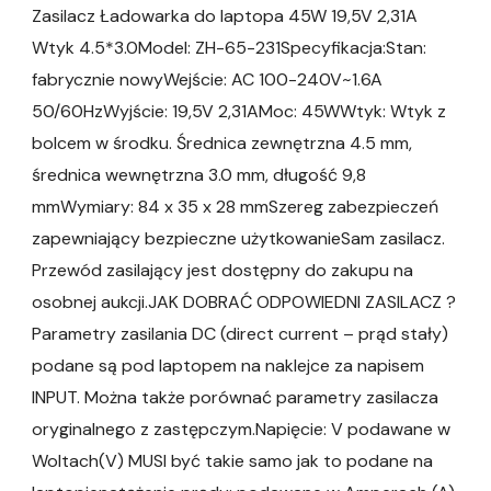
Zasilacz Ładowarka do laptopa 45W 19,5V 2,31A
Wtyk 4.5*3.0Model: ZH-65-231Specyfikacja:Stan:
fabrycznie nowyWejście: AC 100-240V~1.6A
50/60HzWyjście: 19,5V 2,31AMoc: 45WWtyk: Wtyk z
bolcem w środku. Średnica zewnętrzna 4.5 mm,
średnica wewnętrzna 3.0 mm, długość 9,8
mmWymiary: 84 x 35 x 28 mmSzereg zabezpieczeń
zapewniający bezpieczne użytkowanieSam zasilacz.
Przewód zasilający jest dostępny do zakupu na
osobnej aukcji.JAK DOBRAĆ ODPOWIEDNI ZASILACZ ?
Parametry zasilania DC (direct current – prąd stały)
podane są pod laptopem na naklejce za napisem
INPUT. Można także porównać parametry zasilacza
oryginalnego z zastępczym.Napięcie: V podawane w
Woltach(V) MUSI być takie samo jak to podane na