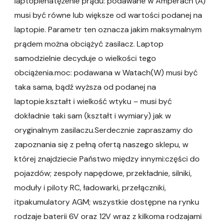
laptopienatężenie prądu: podawane w Amperach (A)
musi być równe lub większe od wartości podanej na
laptopie. Parametr ten oznacza jakim maksymalnym
prądem można obciążyć zasilacz. Laptop
samodzielnie decyduje o wielkości tego
obciążenia.moc: podawana w Watach(W) musi być
taka sama, bądź wyższa od podanej na
laptopie.kształt i wielkość wtyku – musi być
dokładnie taki sam (kształt i wymiary) jak w
oryginalnym zasilaczu.Serdecznie zapraszamy do
zapoznania się z pełną ofertą naszego sklepu, w
której znajdziecie Państwo między innymi:części do
pojazdów; zespoły napędowe, przekładnie, silniki,
moduły i piloty RC, ładowarki, przełączniki,
itpakumulatory AGM; wszystkie dostępne na rynku
rodzaje baterii 6V oraz 12V wraz z kilkoma rodzajami