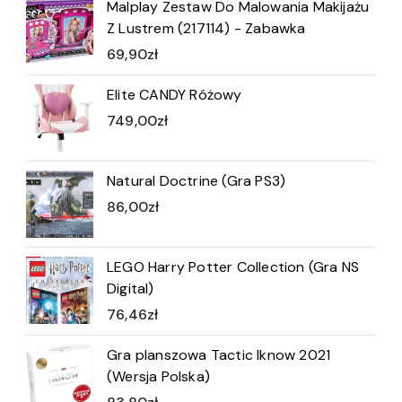
Malplay Zestaw Do Malowania Makijażu
Z Lustrem (217114) - Zabawka
69,90
zł
Elite CANDY Różowy
749,00
zł
Natural Doctrine (Gra PS3)
86,00
zł
LEGO Harry Potter Collection (Gra NS
Digital)
76,46
zł
Gra planszowa Tactic Iknow 2021
(Wersja Polska)