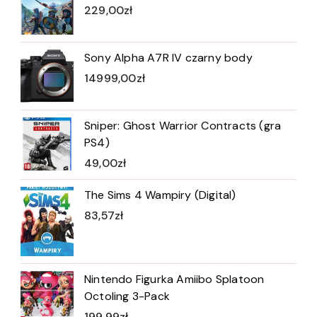
229,00
zł
Sony Alpha A7R IV czarny body
14999,00
zł
Sniper: Ghost Warrior Contracts (gra
PS4)
49,00
zł
The Sims 4 Wampiry (Digital)
83,57
zł
Nintendo Figurka Amiibo Splatoon
Octoling 3-Pack
199,99
zł