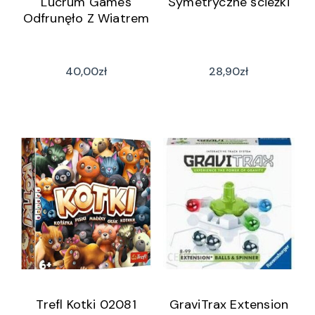
Lucrum Games
Symetryczne ścieżki
Odfrunęło Z Wiatrem
40,00
zł
28,90
zł
Trefl Kotki 02081
GraviTrax Extension