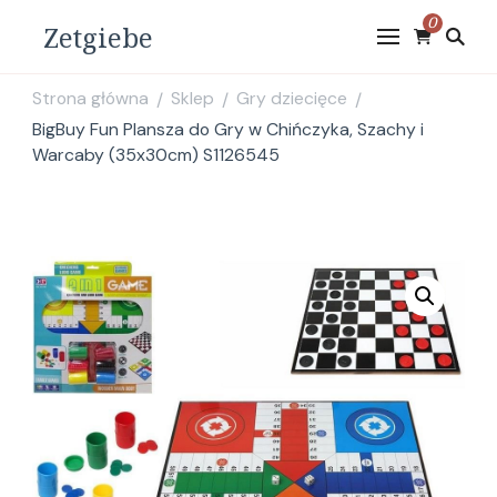
0
Zetgiebe
Strona główna
Sklep
Gry dziecięce
/
/
/
BigBuy Fun Plansza do Gry w Chińczyka, Szachy i
Warcaby (35x30cm) S1126545