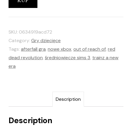
KUP
SKU:
0634919acd72
Category:
Gry dziecięce
Tags:
afterfall gra
,
nowe xbox
,
out of reach of
,
red
dead revolution
,
średniowiecze sims 3
,
trainz a new
era
Description
Description