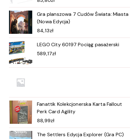
83,80
zł
Gra planszowa 7 Cudów Świata: Miasta
(Nowa Edycja)
84,13
zł
LEGO City 60197 Pociąg pasażerski
589,17
zł
Fanattik Kolekcjonerska Karta Fallout
Perk Card Agility
88,99
zł
The Settlers Edycja Explorer (Gra PC)