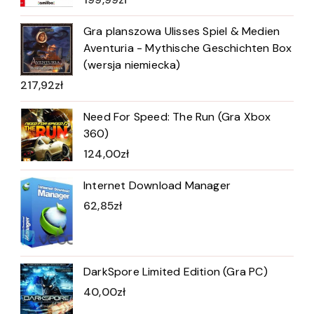
Gra planszowa Ulisses Spiel & Medien
Aventuria - Mythische Geschichten Box
(wersja niemiecka)
217,92
zł
Need For Speed: The Run (Gra Xbox
360)
124,00
zł
Internet Download Manager
62,85
zł
DarkSpore Limited Edition (Gra PC)
40,00
zł