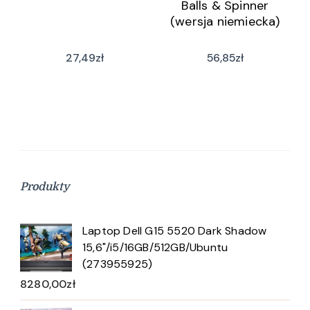
Balls & Spinner
(wersja niemiecka)
27,49
zł
56,85
zł
Produkty
Laptop Dell G15 5520 Dark Shadow
15,6"/i5/16GB/512GB/Ubuntu
(273955925)
8280,00
zł