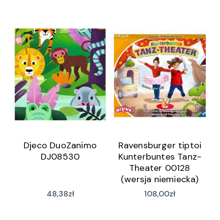
Djeco DuoZanimo
Ravensburger tiptoi
DJ08530
Kunterbuntes Tanz-
Theater 00128
(wersja niemiecka)
48,38
zł
108,00
zł