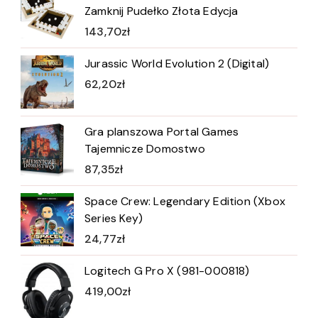
Zamknij Pudełko Złota Edycja
143,70
zł
Jurassic World Evolution 2 (Digital)
62,20
zł
Gra planszowa Portal Games
Tajemnicze Domostwo
87,35
zł
Space Crew: Legendary Edition (Xbox
Series Key)
24,77
zł
Logitech G Pro X (981-000818)
419,00
zł