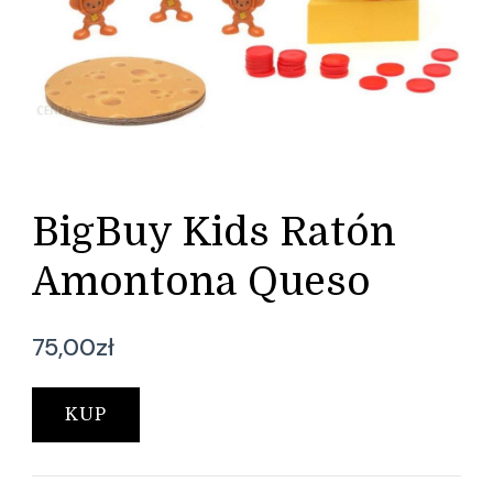
BigBuy Kids Ratón
Amontona Queso
75,00
zł
KUP