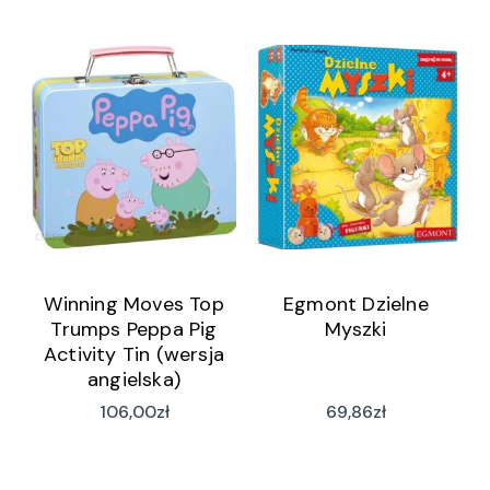
Winning Moves Top
Egmont Dzielne
Trumps Peppa Pig
Myszki
Activity Tin (wersja
angielska)
106,00
zł
69,86
zł