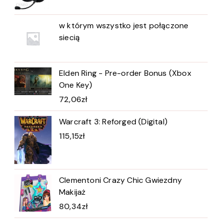
w którym wszystko jest połączone
siecią
Elden Ring - Pre-order Bonus (Xbox
One Key)
72,06
zł
Warcraft 3: Reforged (Digital)
115,15
zł
Clementoni Crazy Chic Gwiezdny
Makijaż
80,34
zł