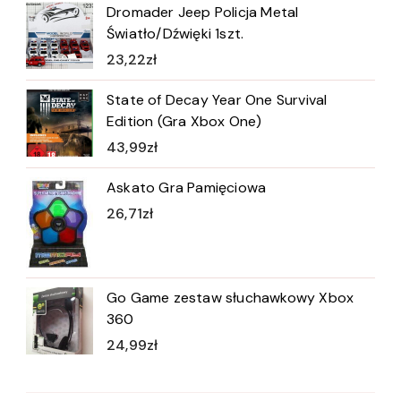
Dromader Jeep Policja Metal
Światło/Dźwięki 1szt.
23,22
zł
State of Decay Year One Survival
Edition (Gra Xbox One)
43,99
zł
Askato Gra Pamięciowa
26,71
zł
Go Game zestaw słuchawkowy Xbox
360
24,99
zł