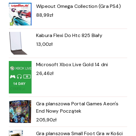
Wipeout Omega Collection (Gra PS4)
88,99
zł
Kabura Flexi Do Htc 825 Biały
13,00
zł
Microsoft Xbox Live Gold 14 dni
26,46
zł
Gra planszowa Portal Games Aeon's
End Nowy Początek
205,90
zł
Gra planszowa Small Foot Gra w Kości