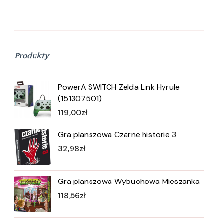
Produkty
PowerA SWITCH Zelda Link Hyrule
(151307501)
119,00
zł
Gra planszowa Czarne historie 3
32,98
zł
Gra planszowa Wybuchowa Mieszanka
118,56
zł