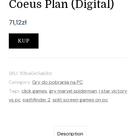
Coeus Plan (Digital)
71,12
zł
KUP
SKU:
1f3ba0e5ab8d
Category:
Gry do pobrania na PC
Tags:
click games
,
gry marvel spiderman
,
j star victory
vs pc
,
pathfinder 2
,
split screen games on pc
Description