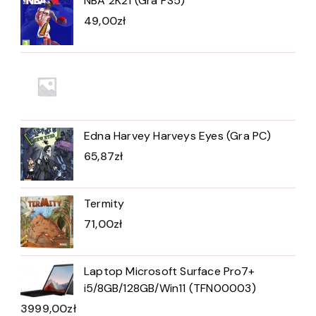
NBA 2K21 (Gra PS5)
49,00
zł
Edna Harvey Harveys Eyes (Gra PC)
65,87
zł
Termity
71,00
zł
Laptop Microsoft Surface Pro7+
i5/8GB/128GB/Win11 (TFN00003)
3999,00
zł