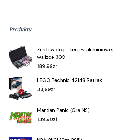
Produkty
Zestaw do pokera w aluminiowej
walizce 300
189,99
zł
LEGO Technic 42148 Ratrak
33,99
zł
Martian Panic (Gra NS)
139,90
zł