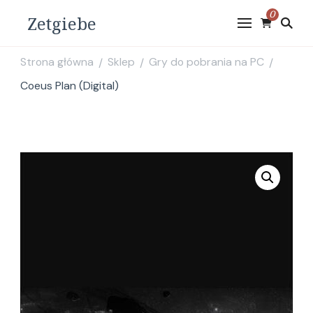
0
Zetgiebe
Strona główna
Sklep
Gry do pobrania na PC
/
/
/
Coeus Plan (Digital)