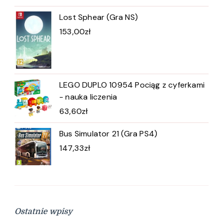
Lost Sphear (Gra NS)
153,00
zł
LEGO DUPLO 10954 Pociąg z cyferkami
- nauka liczenia
63,60
zł
Bus Simulator 21 (Gra PS4)
147,33
zł
Ostatnie wpisy