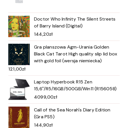
Doctor Who Infinity The Silent Streets
of Barry Island (Digital)
144,20
zł
Gra planszowa Agm-Urania Golden
Black Cat Tarot High quality slip lid box
with gold foil (wersja niemiecka)
121,00
zł
Laptop Hyperbook R15 Zen
15,6"/R5/16GB/500GB/Win11 (R156058)
4099,00
zł
Call of the Sea Norah's Diary Edition
(Gra PS5)
144,90
zł