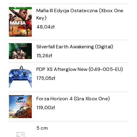
Mafia III Edycja Ostateczna (Xbox One
Key)
48,04
zł
Silverfall Earth Awakening (Digital)
15,26
zł
PDP XS Afterglow New (049-005-EU)
175,05
zł
Forza Horizon 4 (Gra Xbox One)
119,00
zł
5 cm