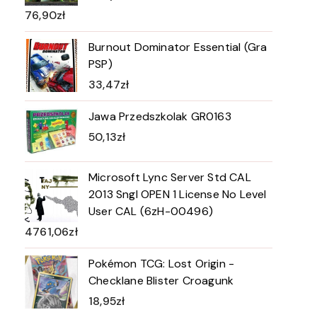
76,90
zł
Burnout Dominator Essential (Gra
PSP)
33,47
zł
Jawa Przedszkolak GR0163
50,13
zł
Microsoft Lync Server Std CAL
2013 Sngl OPEN 1 License No Level
User CAL (6zH-00496)
4761,06
zł
Pokémon TCG: Lost Origin -
Checklane Blister Croagunk
18,95
zł