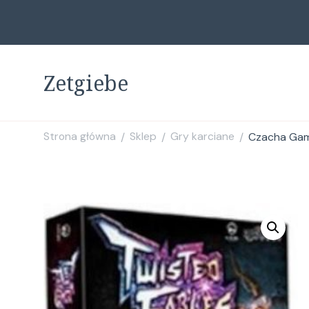
Zetgiebe
Strona główna
Sklep
Gry karciane
Czacha Game
/
/
/