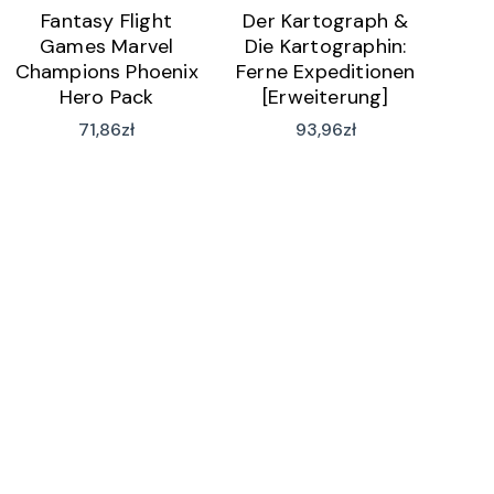
Fantasy Flight
Der Kartograph &
Games Marvel
Die Kartographin:
Champions Phoenix
Ferne Expeditionen
Hero Pack
[Erweiterung]
(wersja niemiecka)
71,86
zł
93,96
zł