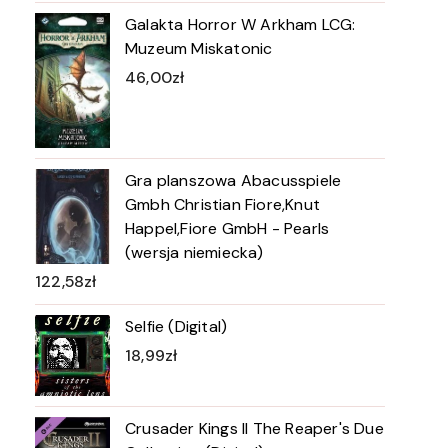
Galakta Horror W Arkham LCG:
Muzeum Miskatonic
46,00
zł
Gra planszowa Abacusspiele
Gmbh Christian Fiore,Knut
Happel,Fiore GmbH - Pearls
(wersja niemiecka)
122,58
zł
Selfie (Digital)
18,99
zł
Crusader Kings II The Reaper's Due