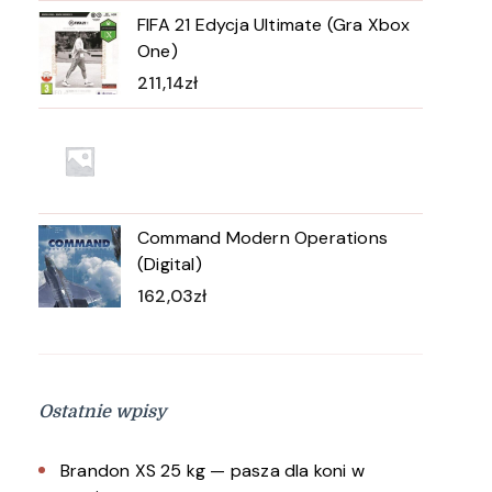
FIFA 21 Edycja Ultimate (Gra Xbox
One)
211,14
zł
Command Modern Operations
(Digital)
162,03
zł
Ostatnie wpisy
Brandon XS 25 kg — pasza dla koni w