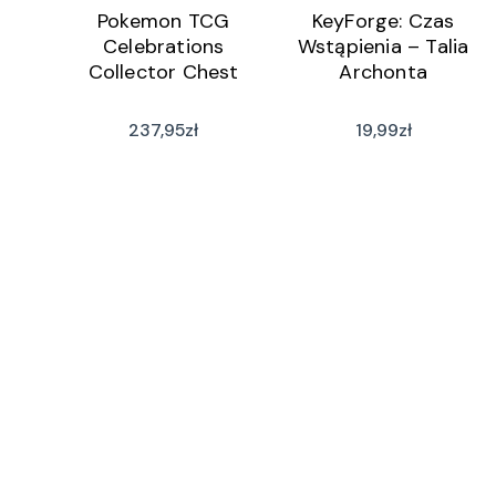
Pokemon TCG
KeyForge: Czas
Celebrations
Wstąpienia – Talia
Collector Chest
Archonta
237,95
zł
19,99
zł