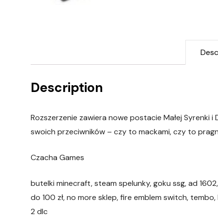
Desc
Description
Rozszerzenie zawiera nowe postacie Małej Syrenki i 
swoich przeciwników – czy to mackami, czy to pragn
Czacha Games
butelki minecraft, steam spelunky, goku ssg, ad 16
do 100 zł, no more sklep, fire emblem switch, tembo,
2 dlc