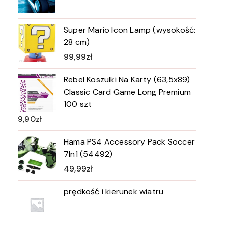
Super Mario Icon Lamp (wysokość:
28 cm)
99,99
zł
Rebel Koszulki Na Karty (63,5x89)
Classic Card Game Long Premium
100 szt
9,90
zł
Hama PS4 Accessory Pack Soccer
7In1 (54492)
49,99
zł
prędkość i kierunek wiatru