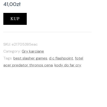
41,00
zł
KUP
SKU:
e21705385eac
Category:
Gry karciane
Tags:
best slasher games
,
d c flashpoint
,
fotel
acer predator thronos cena
,
kody do far cry