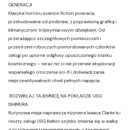
GENERACJI
Klasyka horroru science fiction powraca,
przebudowana od podstaw, z poprawioną grafiką i
klimatycznym trójwymiarowym dźwiękiem. Od
przerażająco szczegółowych pomieszczeń i
przestrzeni roboczych pomordowanych członków
załogi po upiorne odgłosy opuszczonego statku
kosmicznego – teraz nic ci nie przerwie eksploracji
wspaniałego otoczenia sci-fi i doświadczania
nieprzewidywalnych chwil pełnych napięcia.
ROZWIKŁAJ TAJEMNICĘ NA POKŁADZIE USG
ISHIMURA
Rutynowa misja naprawcza inżyniera Isaaca Clarke’a i
reszty załogi USG Kellion szybko zmienia się w walkę
o przetrwanie i ujawnienie prawdy o koszmarnej