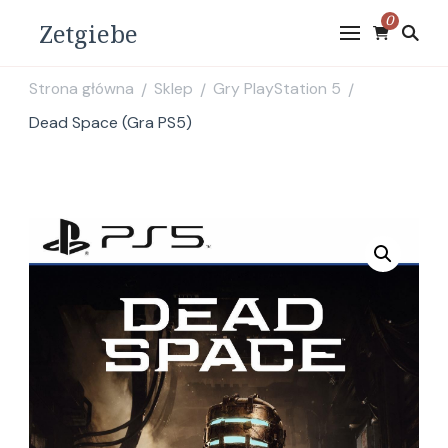
0
Zetgiebe
Strona główna
Sklep
Gry PlayStation 5
/
/
/
Dead Space (Gra PS5)