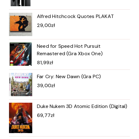
Alfred Hitchcock Quotes PLAKAT
29,00
zł
Need for Speed Hot Pursuit
Remastered (Gra Xbox One)
81,99
zł
Far Cry: New Dawn (Gra PC)
39,00
zł
Duke Nukem 3D Atomic Edition (Digital)
69,77
zł