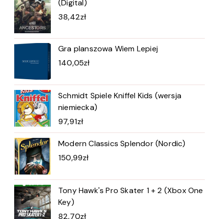
(Digital)
38,42
zł
Gra planszowa Wiem Lepiej
140,05
zł
Schmidt Spiele Kniffel Kids (wersja
niemiecka)
97,91
zł
Modern Classics Splendor (Nordic)
150,99
zł
Tony Hawk's Pro Skater 1 + 2 (Xbox One
Key)
82,70
zł