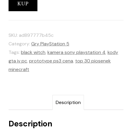
KUP
SKU:
ad897777b45c
Category:
Gry PlayStation 5
Tags:
black witch
,
kamera sony playstation 4
,
kody
gta iv pc
,
prototype ps3 cena
,
top 30 piosenek
minecraft
Description
Description