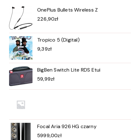
OnePlus Bullets Wireless Z
226,90
zł
Tropico 5 (Digital)
9,39
zł
BigBen Switch Lite RDS Etui
59,99
zł
Focal Aria 926 HG czarny
5999,00
zł