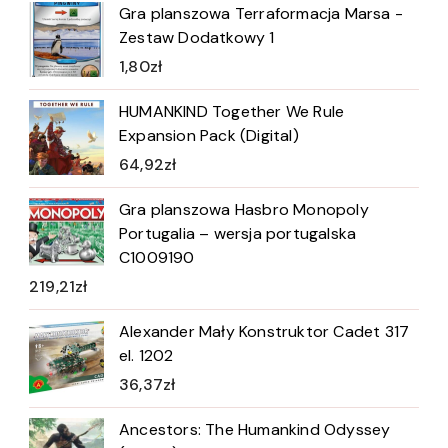
Gra planszowa Terraformacja Marsa -
Zestaw Dodatkowy 1
1,80
zł
HUMANKIND Together We Rule
Expansion Pack (Digital)
64,92
zł
Gra planszowa Hasbro Monopoly
Portugalia – wersja portugalska
C1009190
219,21
zł
Alexander Mały Konstruktor Cadet 317
el. 1202
36,37
zł
Ancestors: The Humankind Odyssey