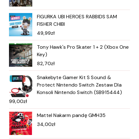
FIGURKA UBI HEROES RABBIDS SAM
FISHER CHIBI
49,99
zł
Tony Hawk's Pro Skater 1 + 2 (Xbox One
Key)
82,70
zł
Snakebyte Gamer Kit S Sound &
Protect Nintendo Switch Zestaw Dla
Konsoli Nintendo Switch (SB915444)
99,00
zł
Mattel Nakarm pandę GMH35
34,00
zł