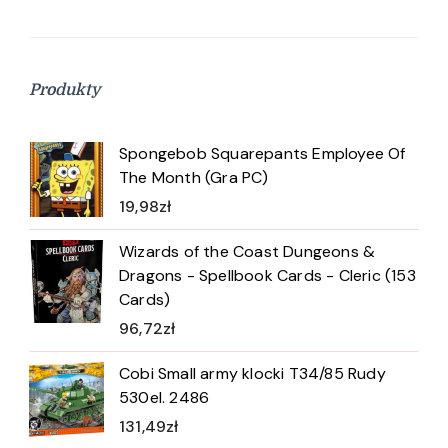
Produkty
Spongebob Squarepants Employee Of
The Month (Gra PC)
19,98
zł
Wizards of the Coast Dungeons &
Dragons - Spellbook Cards - Cleric (153
Cards)
96,72
zł
Cobi Small army klocki T34/85 Rudy
530el. 2486
131,49
zł