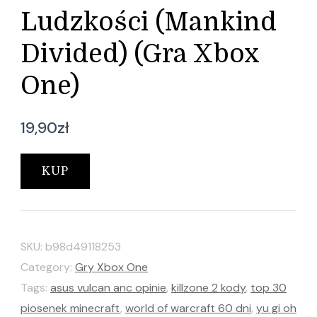
Ludzkości (Mankind
Divided) (Gra Xbox
One)
19,90
zł
KUP
SKU:
b98d49118253
Category:
Gry Xbox One
Tags:
asus vulcan anc opinie
,
killzone 2 kody
,
top 30
piosenek minecraft
,
world of warcraft 60 dni
,
yu gi oh