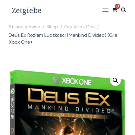
0
Zetgiebe
Strona główna
Sklep
Gry Xbox One
/
/
/
Deus Ex Rozłam Ludzkości (Mankind Divided) (Gra
Xbox One)