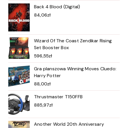
Back 4 Blood (Digital)
84,06
zł
Wizard Of The Coast Zendikar Rising
Set Booster Box
596,55
zł
Gra planszowa Winning Moves Cluedo:
Harry Potter
88,00
zł
Thrustmaster T150FFB
885,97
zł
Another World 20th Anniversary