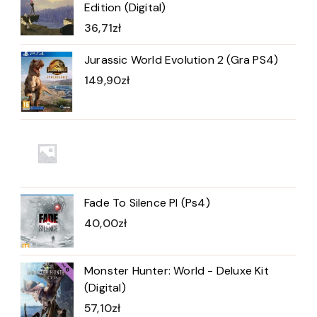
Edition (Digital)
36,71
zł
Jurassic World Evolution 2 (Gra PS4)
149,90
zł
Fade To Silence Pl (Ps4)
40,00
zł
Monster Hunter: World - Deluxe Kit
(Digital)
57,10
zł