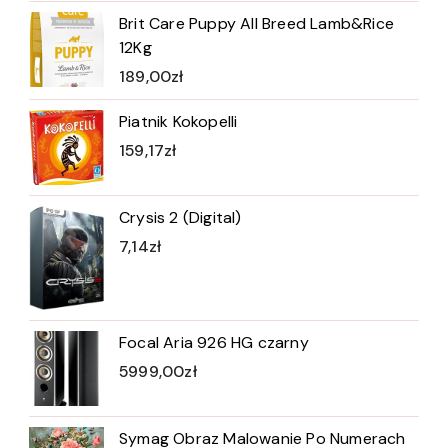
Brit Care Puppy All Breed Lamb&Rice
12Kg
189,00
zł
Piatnik Kokopelli
159,17
zł
Crysis 2 (Digital)
7,14
zł
Focal Aria 926 HG czarny
5999,00
zł
Symag Obraz Malowanie Po Numerach