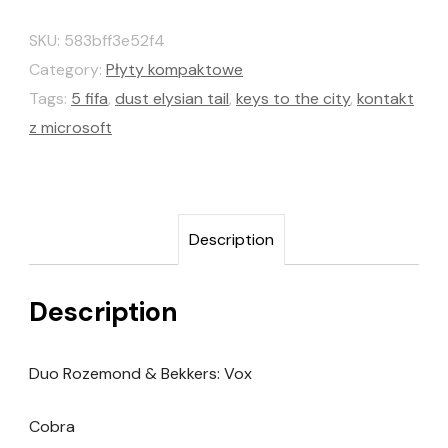
SKU:
583bff3e52f4
Category:
Płyty kompaktowe
Tags:
5 fifa
,
dust elysian tail
,
keys to the city
,
kontakt
z microsoft
Description
Description
Duo Rozemond & Bekkers: Vox
Cobra