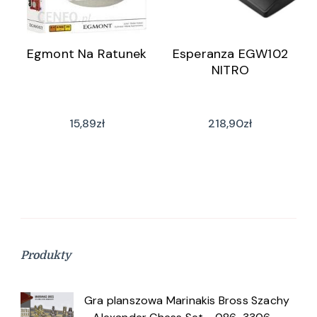
Egmont Na Ratunek
Esperanza EGW102
NITRO
15,89
zł
218,90
zł
Produkty
Gra planszowa Marinakis Bross Szachy