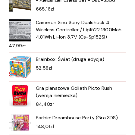
- Alexander Chess Set - 086-3306
665,16
zł
Cameron Sino Sony Dualshock 4
Wireless Controller / Lip1522 1300Mah
4.81Wh Li-Ion 3.7V (Cs-Sp152Sl)
47,99
zł
Brainbox: Świat (druga edycja)
52,58
zł
Gra planszowa Goliath Picto Rush
(wersja niemiecka)
84,40
zł
Barbie: Dreamhouse Party (Gra 3DS)
148,01
zł