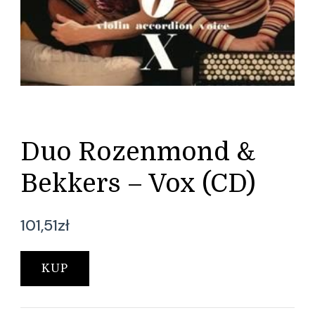
Duo Rozenmond &
Bekkers – Vox (CD)
101,51
zł
KUP