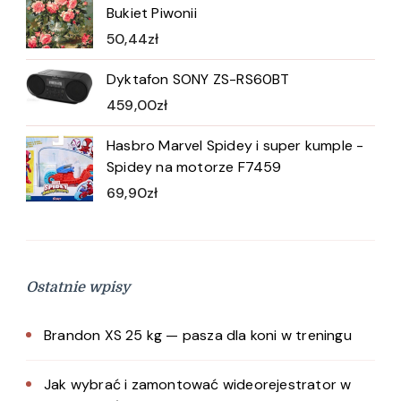
Bukiet Piwonii
50,44
zł
Dyktafon SONY ZS-RS60BT
459,00
zł
Hasbro Marvel Spidey i super kumple -
Spidey na motorze F7459
69,90
zł
Ostatnie wpisy
Brandon XS 25 kg — pasza dla koni w treningu
Jak wybrać i zamontować wideorejestrator w