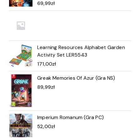
69,99
zł
Learning Resources Alphabet Garden
Activity Set LER5543
171,00
zł
Greak Memories Of Azur (Gra NS)
89,99
zł
Imperium Romanum (Gra PC)
52,00
zł