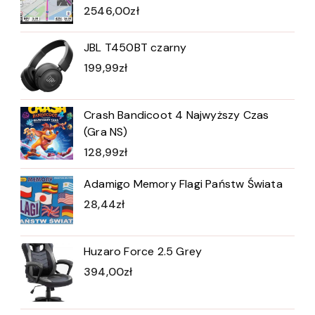
2546,00
zł
JBL T450BT czarny
199,99
zł
Crash Bandicoot 4 Najwyższy Czas
(Gra NS)
128,99
zł
Adamigo Memory Flagi Państw Świata
28,44
zł
Huzaro Force 2.5 Grey
394,00
zł