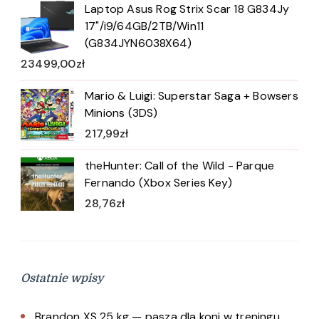
Laptop Asus Rog Strix Scar 18 G834Jy
17"/i9/64GB/2TB/Win11
(G834JYN6038X64)
23499,00
zł
Mario & Luigi: Superstar Saga + Bowsers
Minions (3DS)
217,99
zł
theHunter: Call of the Wild - Parque
Fernando (Xbox Series Key)
28,76
zł
Ostatnie wpisy
Brandon XS 25 kg — pasza dla koni w treningu