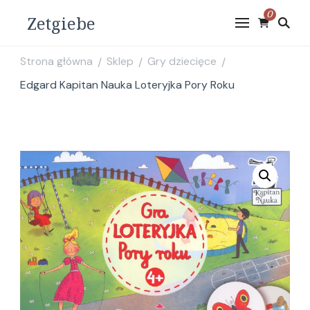
0
Zetgiebe
Strona główna
Sklep
Gry dziecięce
/
/
/
Edgard Kapitan Nauka Loteryjka Pory Roku