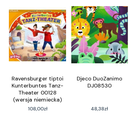
Ravensburger tiptoi
Djeco DuoZanimo
Kunterbuntes Tanz-
DJ08530
Theater 00128
(wersja niemiecka)
108,00
zł
48,38
zł