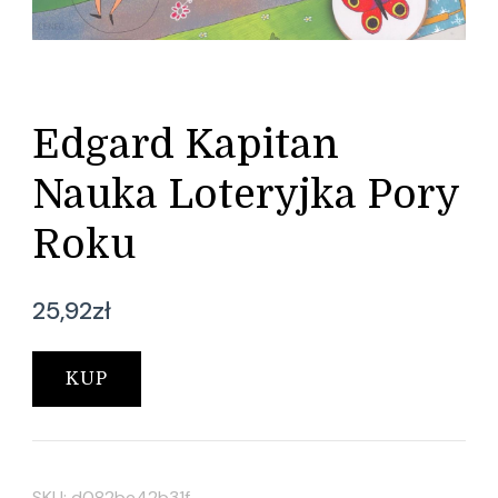
Edgard Kapitan
Nauka Loteryjka Pory
Roku
25,92
zł
KUP
SKU:
d082be42b31f