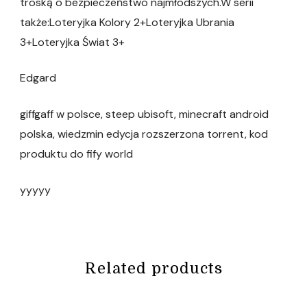
troską o bezpieczeństwo najmłodszych.W serii
także:Loteryjka Kolory 2+Loteryjka Ubrania
3+Loteryjka Świat 3+
Edgard
giffgaff w polsce, steep ubisoft, minecraft android
polska, wiedzmin edycja rozszerzona torrent, kod
produktu do fify world
yyyyy
Related products