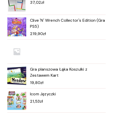
37,02
zł
Clive 'N' Wrench Collector's Edition (Gra
PS5)
219,90
zł
Gra planszowa Łąka Koszulki z
Zestawem Kart
19,80
zł
Icom Języczki
21,53
zł