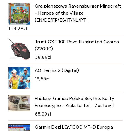
Gra planszowa Ravensburger Minecraft
- Heroes of the Village
(EN/DE/FR/ES/IT/NL/PT)
109,28
zł
Trust GXT 108 Rava Illuminated Czarna
(22090)
38,89
zł
AO Tennis 2 (Digital)
18,55
zł
Phalanx Games Polska Scythe: Karty
Promocyjne - Kickstarter - Zestaw 1
65,99
zł
Garmin Dezl LGV1000 MT-D Europa