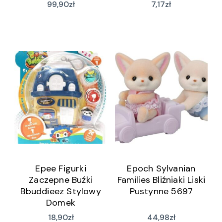
99,90
zł
7,17
zł
Epee Figurki
Epoch Sylvanian
Zaczepne Buźki
Families Bliźniaki Liski
Bbuddieez Stylowy
Pustynne 5697
Domek
18,90
zł
44,98
zł