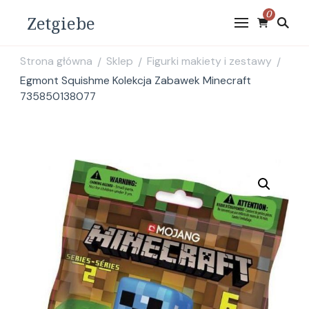
0
Zetgiebe
Strona główna
Sklep
Figurki makiety i zestawy
/
/
/
Egmont Squishme Kolekcja Zabawek Minecraft
735850138077