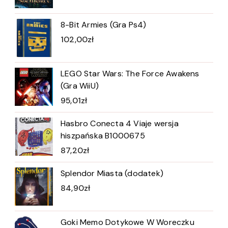
8-Bit Armies (Gra Ps4)
102,00
zł
LEGO Star Wars: The Force Awakens
(Gra WiiU)
95,01
zł
Hasbro Conecta 4 Viaje wersja
hiszpańska B1000675
87,20
zł
Splendor Miasta (dodatek)
84,90
zł
Goki Memo Dotykowe W Woreczku