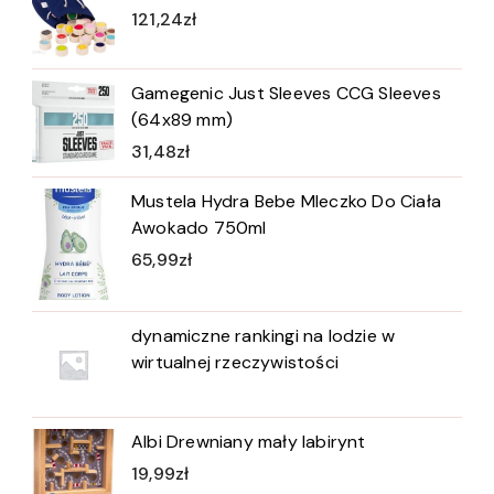
121,24
zł
Gamegenic Just Sleeves CCG Sleeves
(64x89 mm)
31,48
zł
Mustela Hydra Bebe Mleczko Do Ciała
Awokado 750ml
65,99
zł
dynamiczne rankingi na lodzie w
wirtualnej rzeczywistości
Albi Drewniany mały labirynt
19,99
zł