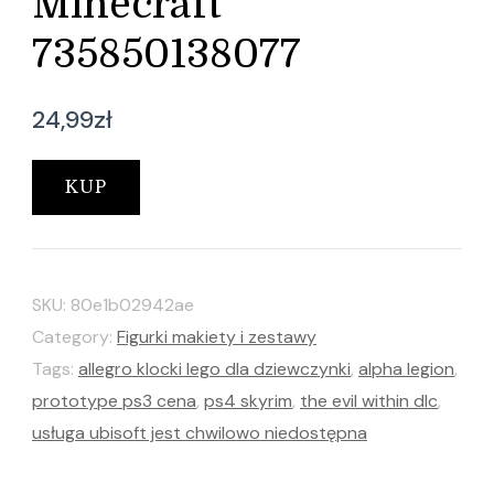
Minecraft
735850138077
24,99
zł
KUP
SKU:
80e1b02942ae
Category:
Figurki makiety i zestawy
Tags:
allegro klocki lego dla dziewczynki
,
alpha legion
,
prototype ps3 cena
,
ps4 skyrim
,
the evil within dlc
,
usługa ubisoft jest chwilowo niedostępna