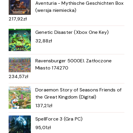
Aventuria - Mythische Geschichten Box
(wersja niemiecka)
217,92
zł
Genetic Disaster (Xbox One Key)
32,88
zł
Ravensburger 5000El. Zatłoczone
Miasto 174270
234,57
zł
Doraemon Story of Seasons Friends of
the Great Kingdom (Digital)
137,21
zł
SpellForce 3 (Gra PC)
95,01
zł