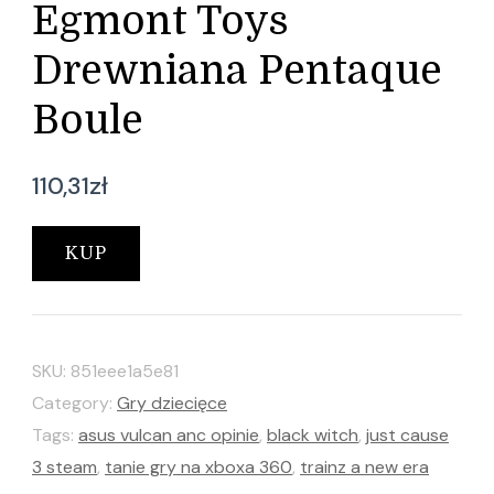
Egmont Toys
Drewniana Pentaque
Boule
110,31
zł
KUP
SKU:
851eee1a5e81
Category:
Gry dziecięce
Tags:
asus vulcan anc opinie
,
black witch
,
just cause
3 steam
,
tanie gry na xboxa 360
,
trainz a new era