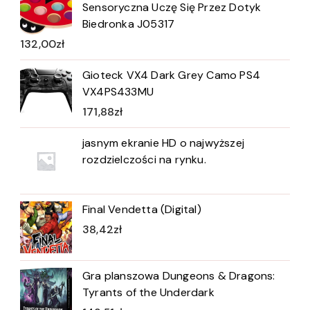
Sensoryczna Uczę Się Przez Dotyk
Biedronka J05317
132,00
zł
Gioteck VX4 Dark Grey Camo PS4
VX4PS433MU
171,88
zł
jasnym ekranie HD o najwyższej
rozdzielczości na rynku.
Final Vendetta (Digital)
38,42
zł
Gra planszowa Dungeons & Dragons:
Tyrants of the Underdark