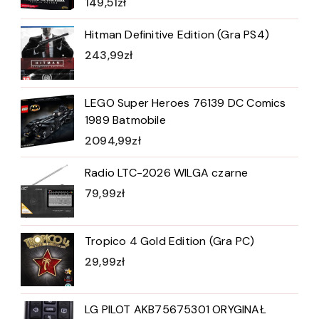
149,51
zł
Hitman Definitive Edition (Gra PS4)
243,99
zł
LEGO Super Heroes 76139 DC Comics
1989 Batmobile
2094,99
zł
Radio LTC-2026 WILGA czarne
79,99
zł
Tropico 4 Gold Edition (Gra PC)
29,99
zł
LG PILOT AKB75675301 ORYGINAŁ