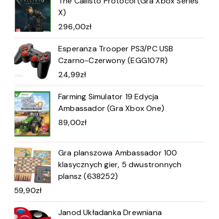
The Callisto Protocol (Gra Xbox Series
X)
296,00
zł
Esperanza Trooper PS3/PC USB
Czarno-Czerwony (EGG107R)
24,99
zł
Farming Simulator 19 Edycja
Ambassador (Gra Xbox One)
89,00
zł
Gra planszowa Ambassador 100
klasycznych gier, 5 dwustronnych
plansz (638252)
59,90
zł
Janod Układanka Drewniana