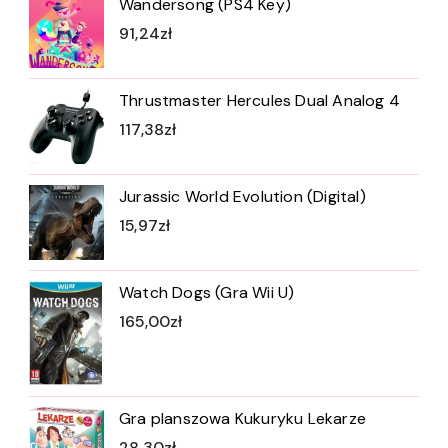
Wandersong (PS4 Key)
91,24
zł
Thrustmaster Hercules Dual Analog 4
117,38
zł
Jurassic World Evolution (Digital)
15,97
zł
Watch Dogs (Gra Wii U)
165,00
zł
Gra planszowa Kukuryku Lekarze
28,30
zł