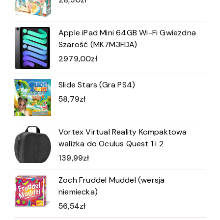
Apple iPad Mini 64GB Wi-Fi Gwiezdna
Szarość (MK7M3FDA)
2979,00
zł
Slide Stars (Gra PS4)
58,79
zł
Vortex Virtual Reality Kompaktowa
walizka do Oculus Quest 1 i 2
139,99
zł
Zoch Fruddel Muddel (wersja
niemiecka)
56,54
zł