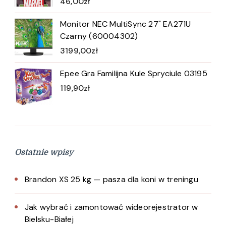
46,00
zł
Monitor NEC MultiSync 27" EA271U
Czarny (60004302)
3199,00
zł
Epee Gra Familijna Kule Spryciule 03195
119,90
zł
Ostatnie wpisy
Brandon XS 25 kg — pasza dla koni w treningu
Jak wybrać i zamontować wideorejestrator w
Bielsku-Białej