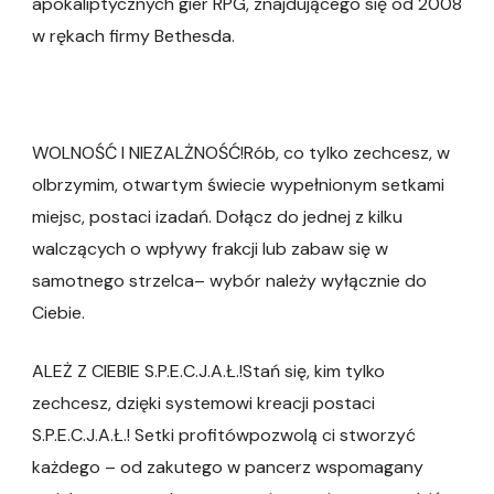
apokaliptycznych gier RPG, znajdującego się od 2008
w rękach firmy Bethesda.
WOLNOŚĆ I NIEZALŻNOŚĆ!Rób, co tylko zechcesz, w
olbrzymim, otwartym świecie wypełnionym setkami
miejsc, postaci izadań. Dołącz do jednej z kilku
walczących o wpływy frakcji lub zabaw się w
samotnego strzelca– wybór należy wyłącznie do
Ciebie.
ALEŻ Z CIEBIE S.P.E.C.J.A.Ł.!Stań się, kim tylko
zechcesz, dzięki systemowi kreacji postaci
S.P.E.C.J.A.Ł.! Setki profitówpozwolą ci stworzyć
każdego – od zakutego w pancerz wspomagany