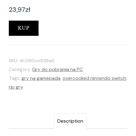
23,97
zł
KUP
SKU:
dc080ce938a6
Category:
Gry do pobrania na PC
Tags:
gry na gamepada
,
overcooked nintendo switch
,
rip gry
Description