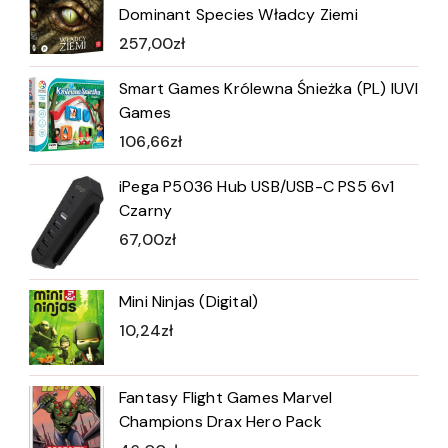
Dominant Species Władcy Ziemi
257,00
zł
Smart Games Królewna Śnieżka (PL) IUVI
Games
106,66
zł
iPega P5036 Hub USB/USB-C PS5 6v1
Czarny
67,00
zł
Mini Ninjas (Digital)
10,24
zł
Fantasy Flight Games Marvel
Champions Drax Hero Pack