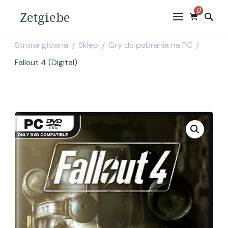
0
Zetgiebe
Strona główna
Sklep
Gry do pobrania na PC
/
/
/
Fallout 4 (Digital)