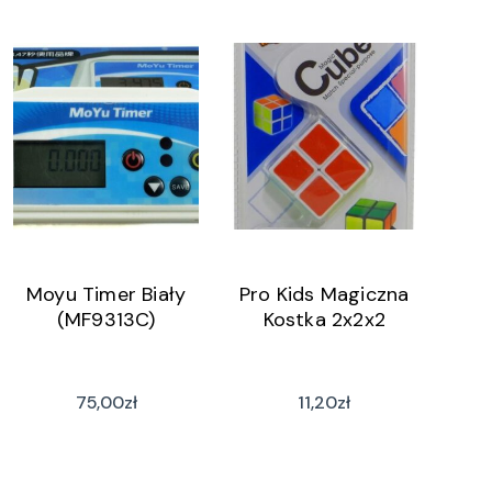
Moyu Timer Biały
Pro Kids Magiczna
(MF9313C)
Kostka 2x2x2
75,00
zł
11,20
zł