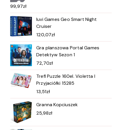
99,97
zł
Iuvi Games Geo Smart Night
Cruiser
120,07
zł
Gra planszowa Portal Games
Detektyw Sezon 1
72,70
zł
Trefl Puzzle 160el. Violetta I
Przyjaciółki 15285
13,51
zł
Granna Kopciuszek
25,98
zł