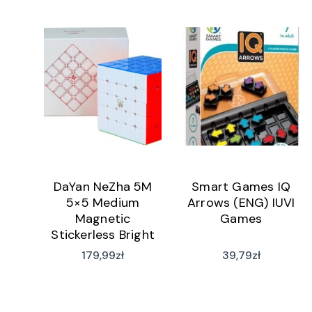
DaYan NeZha 5M
Smart Games IQ
5×5 Medium
Arrows (ENG) IUVI
Magnetic
Games
Stickerless Bright
DYNZ01
179,99
zł
39,79
zł