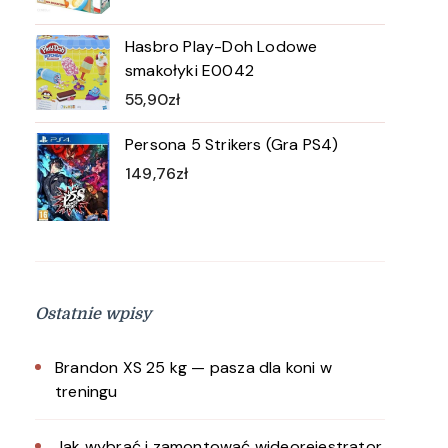
Hasbro Play-Doh Lodowe
smakołyki E0042
55,90
zł
Persona 5 Strikers (Gra PS4)
149,76
zł
Ostatnie wpisy
Brandon XS 25 kg — pasza dla koni w
treningu
Jak wybrać i zamontować wideorejestrator