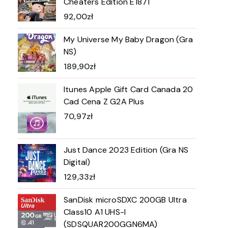
Cheaters Edition E1871
92,00
zł
My Universe My Baby Dragon (Gra
NS)
189,90
zł
Itunes Apple Gift Card Canada 20
Cad Cena Z G2A Plus
70,97
zł
Just Dance 2023 Edition (Gra NS
Digital)
129,33
zł
SanDisk microSDXC 200GB Ultra
Class10 A1 UHS-I
(SDSQUAR200GGN6MA)