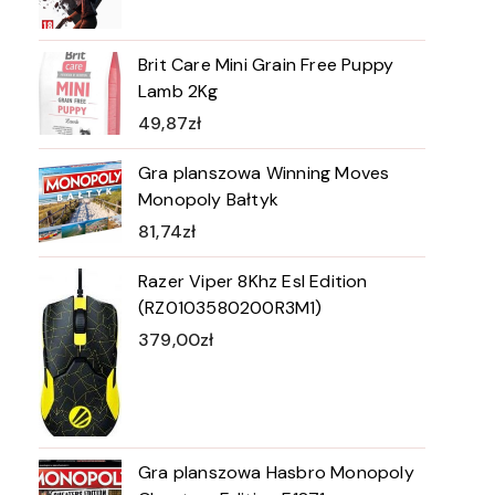
Brit Care Mini Grain Free Puppy
Lamb 2Kg
49,87
zł
Gra planszowa Winning Moves
Monopoly Bałtyk
81,74
zł
Razer Viper 8Khz Esl Edition
(RZ0103580200R3M1)
379,00
zł
Gra planszowa Hasbro Monopoly