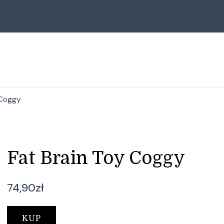
 Coggy
Fat Brain Toy Coggy
74,90
zł
KUP