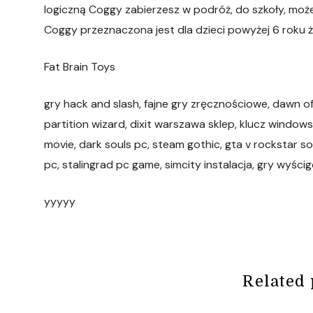
logiczną Coggy zabierzesz w podróż, do szkoły, może
Coggy przeznaczona jest dla dzieci powyżej 6 roku ż
Fat Brain Toys
gry hack and slash, fajne gry zręcznościowe, dawn 
partition wizard, dixit warszawa sklep, klucz windows
movie, dark souls pc, steam gothic, gta v rockstar s
pc, stalingrad pc game, simcity instalacja, gry wyści
yyyyy
Related 