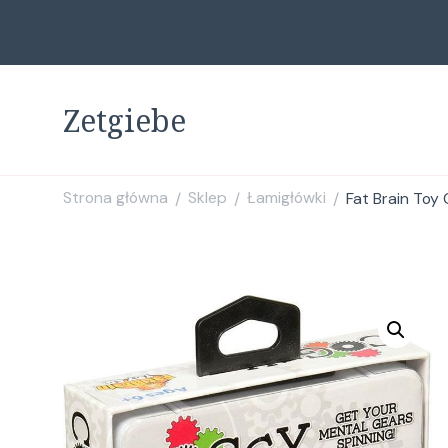
Zetgiebe
Strona główna
Sklep
Łamigłówki
Fat Brain Toy
/
/
/