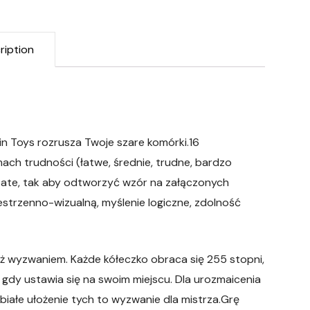
ription
in Toys rozrusza Twoje szare komórki.16
ch trudności (łatwe, średnie, trudne, bardzo
ębate, tak aby odtworzyć wzór na załączonych
zestrzenno-wizualną, myślenie logiczne, zdolność
uż wyzwaniem. Każde kółeczko obraca się 255 stopni,
 gdy ustawia się na swoim miejscu. Dla urozmaicenia
obiałe ułożenie tych to wyzwanie dla mistrza.Grę