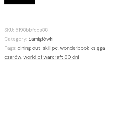
SKU:
5198bbfcca88
Category:
Łamigłówki
Tags:
dining out
,
skill pc
,
wonderbook księga
czarów
,
world of warcraft 60 dni