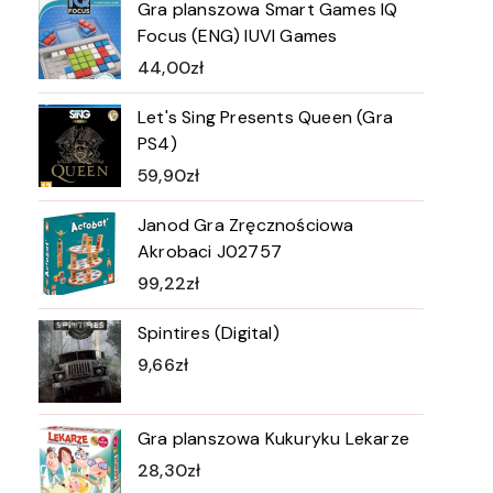
Gra planszowa Smart Games IQ
Focus (ENG) IUVI Games
44,00
zł
Let's Sing Presents Queen (Gra
PS4)
59,90
zł
Janod Gra Zręcznościowa
Akrobaci J02757
99,22
zł
Spintires (Digital)
9,66
zł
Gra planszowa Kukuryku Lekarze
28,30
zł