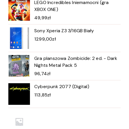
LEGO Incredibles Iniemamocni (gra
XBOX ONE)
49,99
zł
Sony Xperia Z3 3/16GB Biały
1299,00
zł
Gra planszowa Zombicide: 2 ed. - Dark
Nights Metal Pack 5
96,74
zł
Cyberpunk 2077 (Digital)
113,85
zł