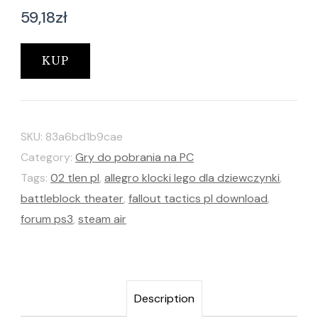
59,18
zł
KUP
SKU:
83a6bd1b9cae
Category:
Gry do pobrania na PC
Tags:
02 tlen pl
,
allegro klocki lego dla dziewczynki
,
battleblock theater
,
fallout tactics pl download
,
forum ps3
,
steam air
Description