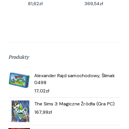
81,62
zł
369,54
zł
Produkty
Alexander Rajd samochodowy, Ślimak
0498
17,02
zł
The Sims 3: Magiczne Źródła (Gra PC)
167,99
zł