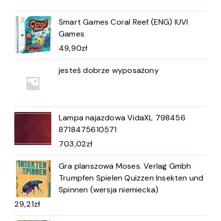
Smart Games Coral Reef (ENG) IUVI
Games
49,90
zł
jesteś dobrze wyposażony
Lampa najazdowa VidaXL 798456
8718475610571
703,02
zł
Gra planszowa Moses. Verlag Gmbh
Trumpfen Spielen Quizzen Insekten und
Spinnen (wersja niemiecka)
29,21
zł