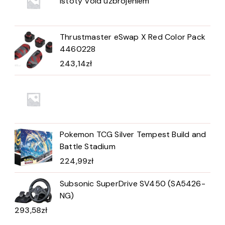
istoty Void uzbrojeniem
Thrustmaster eSwap X Red Color Pack
4460228
243,14
zł
Pokemon TCG Silver Tempest Build and
Battle Stadium
224,99
zł
Subsonic SuperDrive SV450 (SA5426-
NG)
293,58
zł