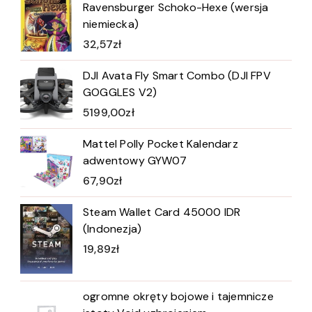
Ravensburger Schoko-Hexe (wersja
niemiecka)
32,57
zł
DJI Avata Fly Smart Combo (DJI FPV
GOGGLES V2)
5199,00
zł
Mattel Polly Pocket Kalendarz
adwentowy GYW07
67,90
zł
Steam Wallet Card 45000 IDR
(Indonezja)
19,89
zł
ogromne okręty bojowe i tajemnicze