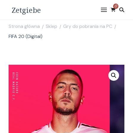
0
Zetgiebe
Strona główna
Sklep
Gry do pobrania na PC
/
/
/
FIFA 20 (Digital)