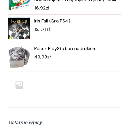
16,92
zł
Iris Fall (Gra PS4)
121,71
zł
Pasek PlayStation nadrukiem
49,99
zł
Ostatnie wpisy