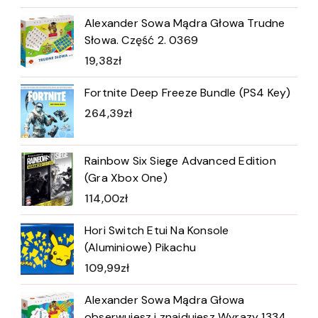
Alexander Sowa Mądra Głowa Trudne
Słowa. Część 2. 0369
19,38
zł
Fortnite Deep Freeze Bundle (PS4 Key)
264,39
zł
Rainbow Six Siege Advanced Edition
(Gra Xbox One)
114,00
zł
Hori Switch Etui Na Konsole
(Aluminiowe) Pikachu
109,99
zł
Alexander Sowa Mądra Głowa
obserwujesz i znajdujesz Wyrazy 1334