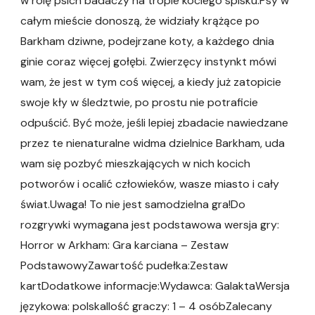
w rolę psich badaczy na tropie kociego spisku.Psy w
całym mieście donoszą, że widziały krążące po
Barkham dziwne, podejrzane koty, a każdego dnia
ginie coraz więcej gołębi. Zwierzęcy instynkt mówi
wam, że jest w tym coś więcej, a kiedy już zatopicie
swoje kły w śledztwie, po prostu nie potraficie
odpuścić. Być może, jeśli lepiej zbadacie nawiedzane
przez te nienaturalne widma dzielnice Barkham, uda
wam się pozbyć mieszkających w nich kocich
potworów i ocalić człowieków, wasze miasto i cały
świat.Uwaga! To nie jest samodzielna gra!Do
rozgrywki wymagana jest podstawowa wersja gry:
Horror w Arkham: Gra karciana – Zestaw
PodstawowyZawartość pudełka:Zestaw
kartDodatkowe informacje:Wydawca: GalaktaWersja
językowa: polskaIlość graczy: 1 – 4 osóbZalecany