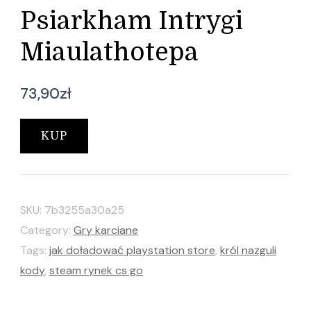
Psiarkham Intrygi
Miaulathotepa
73,90
zł
KUP
SKU:
7b3255a30a25
Category:
Gry karciane
Tags:
jak doładować playstation store
,
król nazguli
kody
,
steam rynek cs go