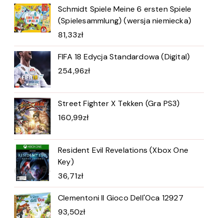
Schmidt Spiele Meine 6 ersten Spiele
(Spielesammlung) (wersja niemiecka)
81,33
zł
FIFA 18 Edycja Standardowa (Digital)
254,96
zł
Street Fighter X Tekken (Gra PS3)
160,99
zł
Resident Evil Revelations (Xbox One
Key)
36,71
zł
Clementoni Il Gioco Dell'Oca 12927
93,50
zł