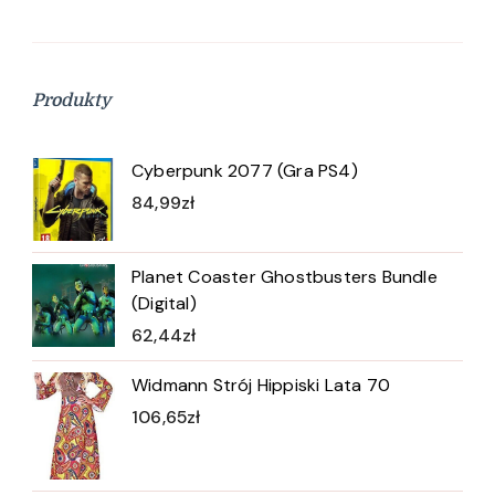
Produkty
Cyberpunk 2077 (Gra PS4)
84,99
zł
Planet Coaster Ghostbusters Bundle
(Digital)
62,44
zł
Widmann Strój Hippiski Lata 70
106,65
zł