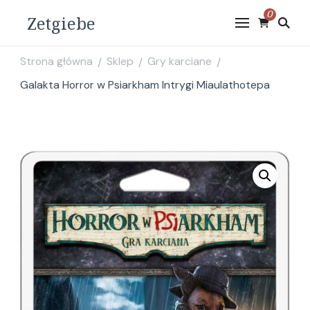
0
Zetgiebe
Strona główna
Sklep
Gry karciane
/
/
/
Galakta Horror w Psiarkham Intrygi Miaulathotepa