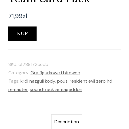
71,99
zł
KUP
SKU:
cf788f72ccbb
Category:
Gry figurkowe i bitewne
Tags:
król nazguli kody
,
pous
,
resident evil zero hd
remaster
,
soundtrack armageddon
Description