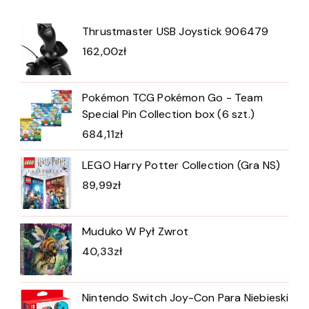
Thrustmaster USB Joystick 906479
162,00
zł
Pokémon TCG Pokémon Go - Team
Special Pin Collection box (6 szt.)
684,11
zł
LEGO Harry Potter Collection (Gra NS)
89,99
zł
Muduko W Pył Zwrot
40,33
zł
Nintendo Switch Joy-Con Para Niebieski