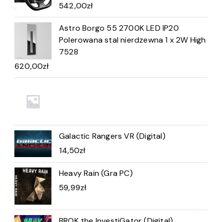
542,00
zł
Astro Borgo 55 2700K LED IP20
Polerowana stal nierdzewna 1 x 2W High
7528
620,00
zł
Galactic Rangers VR (Digital)
14,50
zł
Heavy Rain (Gra PC)
59,99
zł
BROK the InvestiGator (Digital)