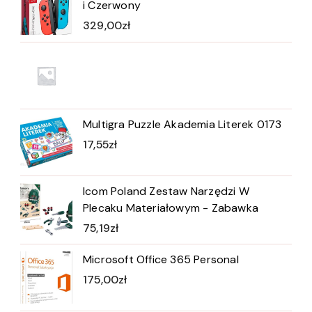
i Czerwony
329,00
zł
Multigra Puzzle Akademia Literek 0173
17,55
zł
Icom Poland Zestaw Narzędzi W
Plecaku Materiałowym - Zabawka
75,19
zł
Microsoft Office 365 Personal
175,00
zł