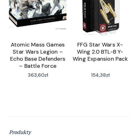
Atomic Mass Games
FFG Star Wars X-
Star Wars Legion –
Wing 2.0 BTL-B Y-
Echo Base Defenders
Wing Expansion Pack
– Battle Force
Starter Set
363,60
zł
154,38
zł
Produkty