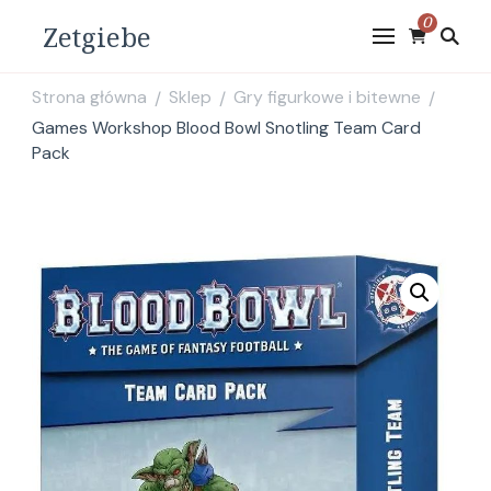
0
Zetgiebe
Strona główna
Sklep
Gry figurkowe i bitewne
/
/
/
Games Workshop Blood Bowl Snotling Team Card
Pack