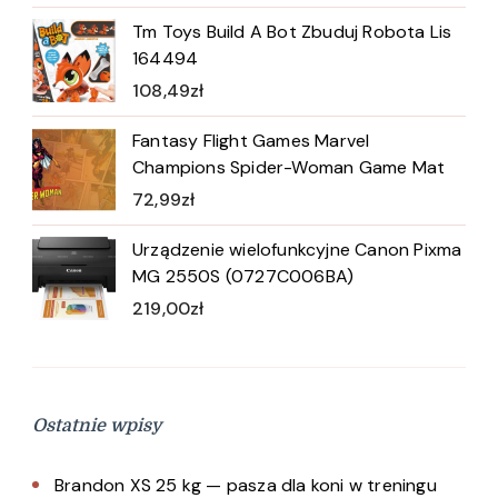
Tm Toys Build A Bot Zbuduj Robota Lis
164494
108,49
zł
Fantasy Flight Games Marvel
Champions Spider-Woman Game Mat
72,99
zł
Urządzenie wielofunkcyjne Canon Pixma
MG 2550S (0727C006BA)
219,00
zł
Ostatnie wpisy
Brandon XS 25 kg — pasza dla koni w treningu