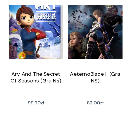
Ary And The Secret
AeternoBlade II (Gra
Of Seasons (Gra Ns)
NS)
99,90
zł
82,00
zł