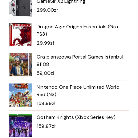
GameSir X2 Lightning
299,00
zł
Dragon Age: Origins Essentials (Gra
PS3)
29,99
zł
Gra planszowa Portal Games Istanbul
81108
59,00
zł
Nintendo One Piece Unlimited World
Red (NS)
159,99
zł
Gotham Knights (Xbox Series Key)
159,87
zł