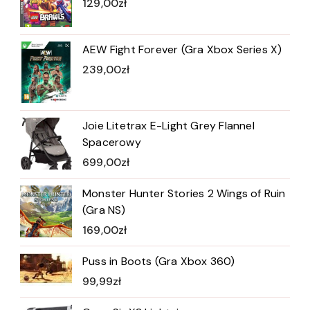
129,00
zł
AEW Fight Forever (Gra Xbox Series X)
239,00
zł
Joie Litetrax E-Light Grey Flannel
Spacerowy
699,00
zł
Monster Hunter Stories 2 Wings of Ruin
(Gra NS)
169,00
zł
Puss in Boots (Gra Xbox 360)
99,99
zł