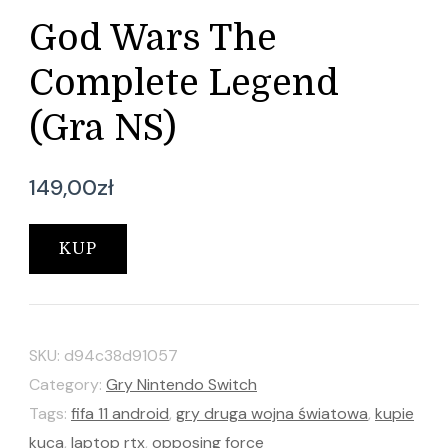
God Wars The
Complete Legend
(Gra NS)
149,00
zł
KUP
SKU:
d94c38d91057
Category:
Gry Nintendo Switch
Tags:
fifa 11 android
,
gry druga wojna światowa
,
kupie
kuca
,
laptop rtx
,
opposing force