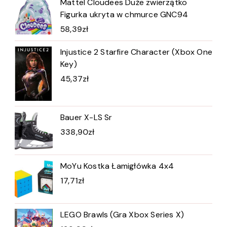
Mattel Cloudees Duże zwierzątko
Figurka ukryta w chmurce GNC94
58,39
zł
Injustice 2 Starfire Character (Xbox One
Key)
45,37
zł
Bauer X-LS Sr
338,90
zł
MoYu Kostka Łamigłówka 4x4
17,71
zł
LEGO Brawls (Gra Xbox Series X)