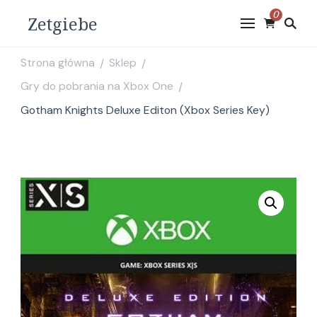
0
Zetgiebe
Strona główna
Sklep
/
/
Gry do pobrania na Xbox One
/
Gotham Knights Deluxe Editon (Xbox Series Key)