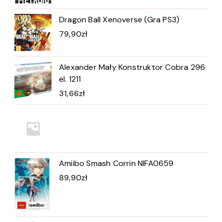
Dragon Ball Xenoverse (Gra PS3)
79,90
zł
Alexander Mały Konstruktor Cobra 296
el. 1211
31,66
zł
Amiibo Smash Corrin NIFA0659
89,90
zł