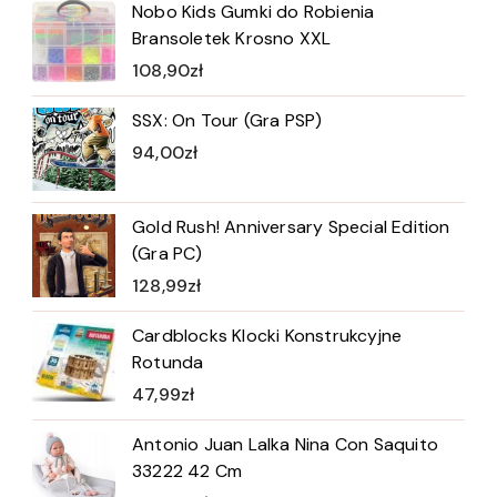
Nobo Kids Gumki do Robienia
Bransoletek Krosno XXL
108,90
zł
SSX: On Tour (Gra PSP)
94,00
zł
Gold Rush! Anniversary Special Edition
(Gra PC)
128,99
zł
Cardblocks Klocki Konstrukcyjne
Rotunda
47,99
zł
Antonio Juan Lalka Nina Con Saquito
33222 42 Cm