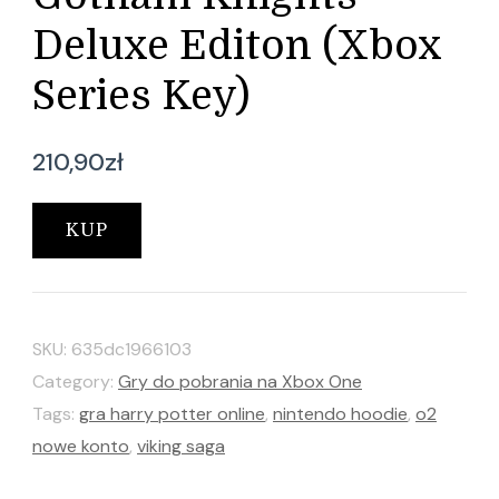
Deluxe Editon (Xbox
Series Key)
210,90
zł
KUP
SKU:
635dc1966103
Category:
Gry do pobrania na Xbox One
Tags:
gra harry potter online
,
nintendo hoodie
,
o2
nowe konto
,
viking saga