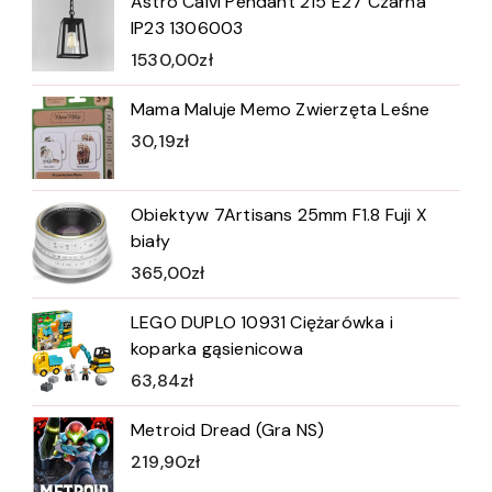
Astro Calvi Pendant 215 E27 Czarna
IP23 1306003
1530,00
zł
Mama Maluje Memo Zwierzęta Leśne
30,19
zł
Obiektyw 7Artisans 25mm F1.8 Fuji X
biały
365,00
zł
LEGO DUPLO 10931 Ciężarówka i
koparka gąsienicowa
63,84
zł
Metroid Dread (Gra NS)
219,90
zł