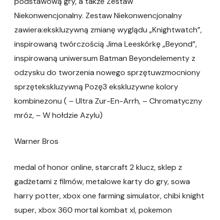
podstawową gry, a także Zestaw
Niekonwencjonalny. Zestaw Niekonwencjonalny
zawiera:ekskluzywną zmianę wyglądu „Knightwatch”,
inspirowaną twórczością Jima Leeskórkę „Beyond”,
inspirowaną uniwersum Batman Beyondelementy z
odzysku do tworzenia nowego sprzętuwzmocniony
sprzętekskluzywną Pozę3 ekskluzywne kolory
kombinezonu ( – Ultra Zur-En-Arrh, – Chromatyczny
mróz, – W hołdzie Azylu)
Warner Bros
medal of honor online, starcraft 2 klucz, sklep z
gadżetami z filmów, metalowe karty do gry, sowa
harry potter, xbox one farming simulator, chibi knight
super, xbox 360 mortal kombat xl, pokemon