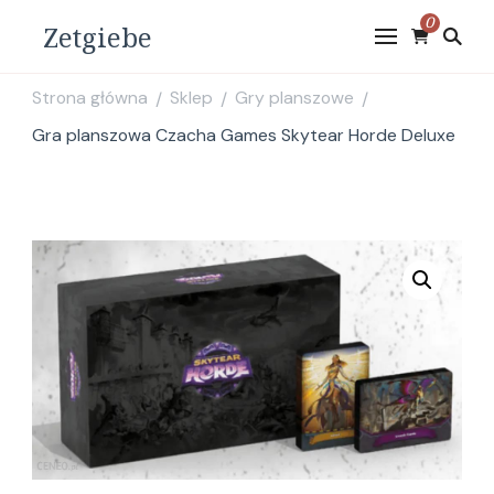
0
Zetgiebe
Strona główna
Sklep
Gry planszowe
/
/
/
Gra planszowa Czacha Games Skytear Horde Deluxe