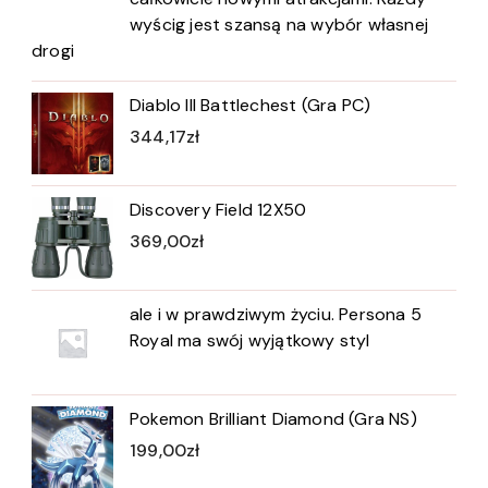
wyścig jest szansą na wybór własnej
drogi
Diablo III Battlechest (Gra PC)
344,17
zł
Discovery Field 12X50
369,00
zł
ale i w prawdziwym życiu. Persona 5
Royal ma swój wyjątkowy styl
Pokemon Brilliant Diamond (Gra NS)
199,00
zł