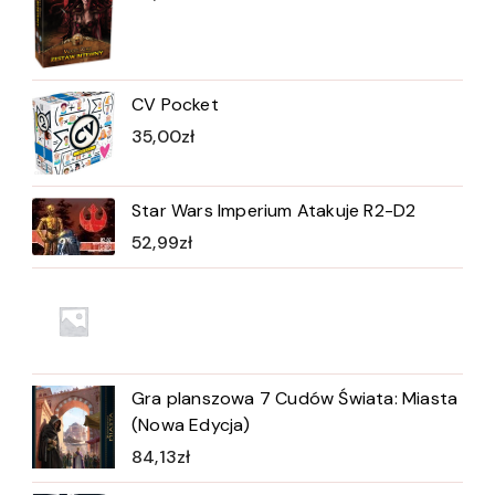
CV Pocket
35,00
zł
Star Wars Imperium Atakuje R2-D2
52,99
zł
Gra planszowa 7 Cudów Świata: Miasta
(Nowa Edycja)
84,13
zł