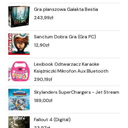
Gra planszowa Galakta Bestia
243,99
zł
Sanctum Dobra Gra (Gra PC)
12,90
zł
Lexibook Odtwarzacz Karaoke
Księżniczki Mikrofon Aux Bluetooth
290,19
zł
Skylanders SuperChargers - Jet Stream
189,00
zł
Fallout 4 (Digital)
23,97
zł