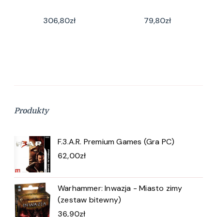
306,80
zł
79,80
zł
Produkty
F.3.A.R. Premium Games (Gra PC)
62,00
zł
Warhammer: Inwazja - Miasto zimy
(zestaw bitewny)
36,90
zł