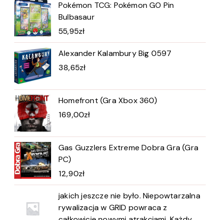
Pokémon TCG: Pokémon GO Pin
Bulbasaur
55,95
zł
Alexander Kalambury Big 0597
38,65
zł
Homefront (Gra Xbox 360)
169,00
zł
Gas Guzzlers Extreme Dobra Gra (Gra
PC)
12,90
zł
jakich jeszcze nie było. Niepowtarzalna
rywalizacja w GRID powraca z
całkowicie nowymi atrakcjami. Każdy