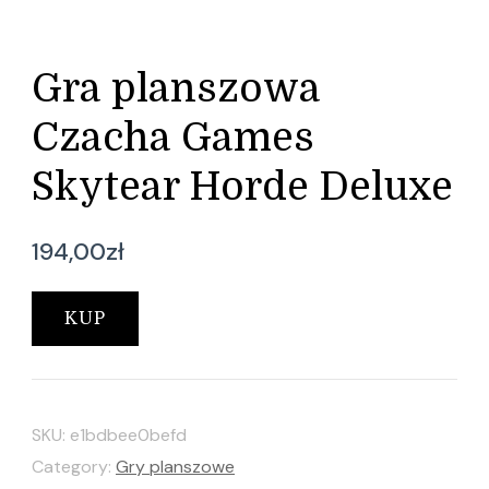
Gra planszowa
Czacha Games
Skytear Horde Deluxe
194,00
zł
KUP
SKU:
e1bdbee0befd
Category:
Gry planszowe