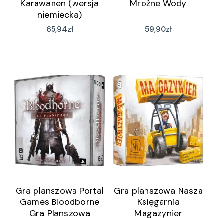
Karawanen (wersja
Mroźne Wody
niemiecka)
65,94
zł
59,90
zł
Gra planszowa Portal
Gra planszowa Nasza
Games Bloodborne
Księgarnia
Gra Planszowa
Magazynier