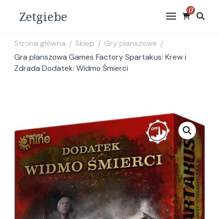
0
Zetgiebe
Strona główna
Sklep
Gry planszowe
/
/
/
Gra planszowa Games Factory Spartakus: Krew i
Zdrada Dodatek: Widmo Śmierci