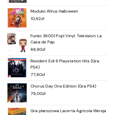
Muduko Wirus Halloween
10,62
zł
Funko 36001 Pop! Vinyl: Television: La
Casa de Pap
69,90
zł
Resident Evil 6 Playstation Hits (Gra
PS4)
77,80
zł
Chorus Day One Edition (Gra PS4)
79,00
zł
Gra planszowa Lacerta Agricola Wersja