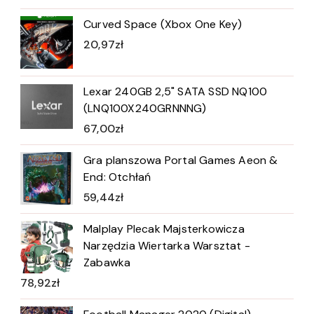
Curved Space (Xbox One Key)
20,97
zł
Lexar 240GB 2,5" SATA SSD NQ100
(LNQ100X240GRNNNG)
67,00
zł
Gra planszowa Portal Games Aeon &
End: Otchłań
59,44
zł
Malplay Plecak Majsterkowicza
Narzędzia Wiertarka Warsztat -
Zabawka
78,92
zł