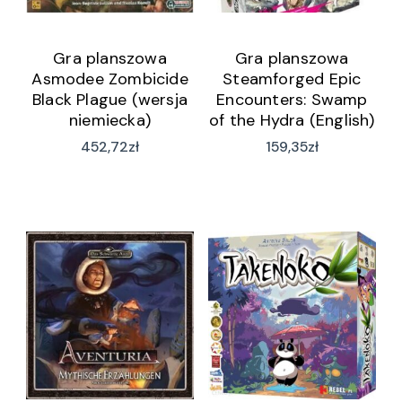
Gra planszowa
Gra planszowa
Asmodee Zombicide
Steamforged Epic
Black Plague (wersja
Encounters: Swamp
niemiecka)
of the Hydra (English)
452,72
zł
159,35
zł