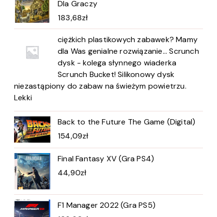
Dla Graczy
183,68
zł
ciężkich plastikowych zabawek? Mamy
dla Was genialne rozwiązanie... Scrunch
dysk - kolega słynnego wiaderka
Scrunch Bucket! Silikonowy dysk
niezastąpiony do zabaw na świeżym powietrzu.
Lekki
Back to the Future The Game (Digital)
154,09
zł
Final Fantasy XV (Gra PS4)
44,90
zł
F1 Manager 2022 (Gra PS5)