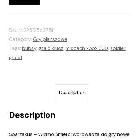
SKU:
4225125d375f
Category:
Gry planszowe
Tags:
bubsy
,
gta 5 klucz
,
micoach xbox 360
,
soldier
ghost
Description
Description
Spartakus – Widmo Śmierci wprowadza do gry nowe