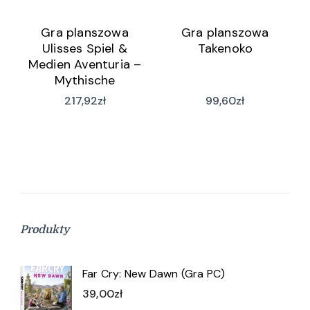
Gra planszowa
Gra planszowa
Ulisses Spiel &
Takenoko
Medien Aventuria –
Mythische
Geschichten Box
217,92
zł
99,60
zł
(wersja niemiecka)
Produkty
Far Cry: New Dawn (Gra PC)
39,00
zł