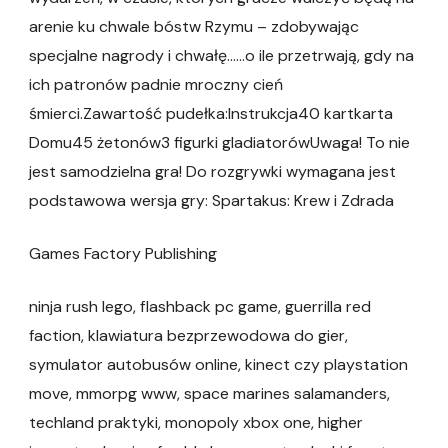
arenie ku chwale bóstw Rzymu – zdobywając
specjalne nagrody i chwałę……o ile przetr­wają, gdy na
ich patronów padnie mroczny cień
śmierci.Zawartość pudełka:Instrukcja40 kartkarta
Domu45 żetonów3 figurki gladiatorówUwaga! To nie
jest samodzielna gra! Do rozgrywki wymagana jest
podstawowa wersja gry: Spartakus: Krew i Zdrada
Games Factory Publishing
ninja rush lego, flashback pc game, guerrilla red
faction, klawiatura bezprzewodowa do gier,
symulator autobusów online, kinect czy playstation
move, mmorpg www, space marines salamanders,
techland praktyki, monopoly xbox one, higher