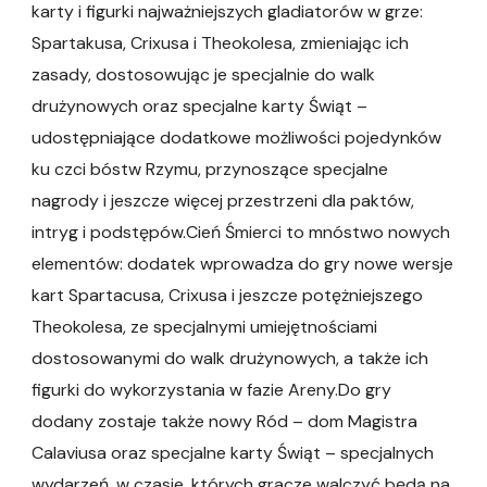
karty i figurki najważniejszych gladia­torów w grze:
Spartakusa, Crixusa i Theokole­sa, zmieniając ich
zasady, dostosowując je specjalnie do walk
drużynowych oraz specjalne karty Świąt –
udostępniające dodatkowe możli­wości pojedynków
ku czci bóstw Rzymu, przynoszące specjalne
nagrody i jeszcze więcej przestrzeni dla paktów,
intryg i podstępów.Cień Śmierci to mnóstwo nowych
elementów: dodatek wprowadza do gry nowe wersje
kart Spartacusa, Crixusa i jeszcze potężniejszego
Theokolesa, ze specjalnymi umiejętnościami
dostosowanymi do walk drużynowych, a także ich
figurki do wykorzystania w fazie Areny.Do gry
dodany zostaje także nowy Ród – dom Magistra
Calaviusa oraz specjalne karty Świąt – specjalnych
wydarzeń, w czasie, których gracze walczyć będą na