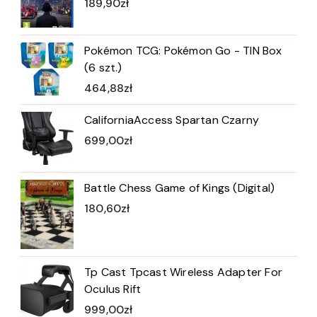
189,90
zł
Pokémon TCG: Pokémon Go - TIN Box
(6 szt.)
464,88
zł
CaliforniaAccess Spartan Czarny
699,00
zł
Battle Chess Game of Kings (Digital)
180,60
zł
Tp Cast Tpcast Wireless Adapter For
Oculus Rift
999,00
zł