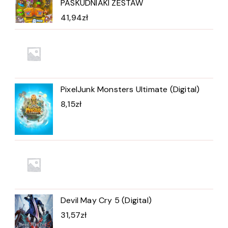
PASKUDNIAKI ZESTAW
41,94
zł
PixelJunk Monsters Ultimate (Digital)
8,15
zł
Devil May Cry 5 (Digital)
31,57
zł