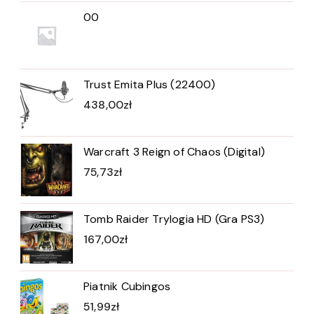
00
Trust Emita Plus (22400)
438,00
zł
Warcraft 3 Reign of Chaos (Digital)
75,73
zł
Tomb Raider Trylogia HD (Gra PS3)
167,00
zł
Piatnik Cubingos
51,99
zł