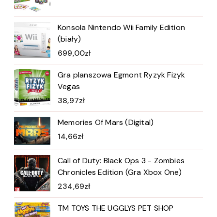
Konsola Nintendo Wii Family Edition
(biały)
699,00
zł
Gra planszowa Egmont Ryzyk Fizyk
Vegas
38,97
zł
Memories Of Mars (Digital)
14,66
zł
Call of Duty: Black Ops 3 - Zombies
Chronicles Edition (Gra Xbox One)
234,69
zł
TM TOYS THE UGGLYS PET SHOP