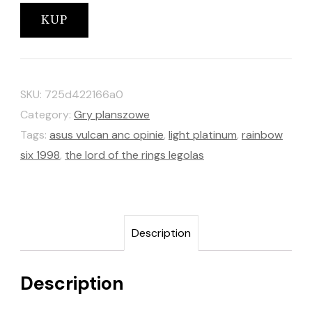
KUP
SKU:
725d422166a0
Category:
Gry planszowe
Tags:
asus vulcan anc opinie
,
light platinum
,
rainbow
six 1998
,
the lord of the rings legolas
Description
Description