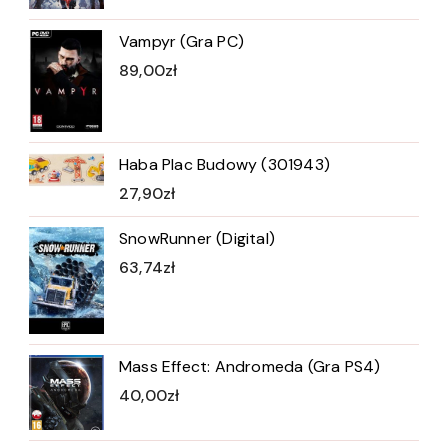
Vampyr (Gra PC)
89,00
zł
Haba Plac Budowy (301943)
27,90
zł
SnowRunner (Digital)
63,74
zł
Mass Effect: Andromeda (Gra PS4)
40,00
zł