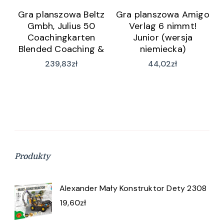
Gra planszowa Beltz
Gra planszowa Amigo
Gmbh, Julius 50
Verlag 6 nimmt!
Coachingkarten
Junior (wersja
Blended Coaching &
niemiecka)
Counseling (wersja
239,83
zł
44,02
zł
niemiecka)
Produkty
Alexander Mały Konstruktor Dety 2308
19,60
zł