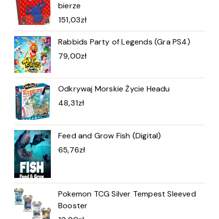
bierze
151,03
zł
Rabbids Party of Legends (Gra PS4)
79,00
zł
Odkrywaj Morskie Życie Headu
48,31
zł
Feed and Grow Fish (Digital)
65,76
zł
Pokemon TCG Silver Tempest Sleeved
Booster