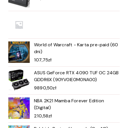
World of Warcraft - Karta pre-paid (60
dni)
107,75
zł
ASUS GeForce RTX 4090 TUF OC 24GB
GDDR6X (90YV0IE0M0NA00)
9890,50
zł
NBA 2K21 Mamba Forever Edition
(Digital)
210,58
zł