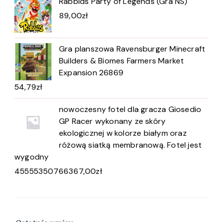
Rabbids Party of Legends (Gra NS)
89,00
zł
Gra planszowa Ravensburger Minecraft
Builders & Biomes Farmers Market
Expansion 26869
54,79
zł
nowoczesny fotel dla gracza Giosedio
GP Racer wykonany ze skóry
ekologicznej w kolorze białym oraz
różową siatką membranową. Fotel jest
wygodny
45555350766367,00
zł