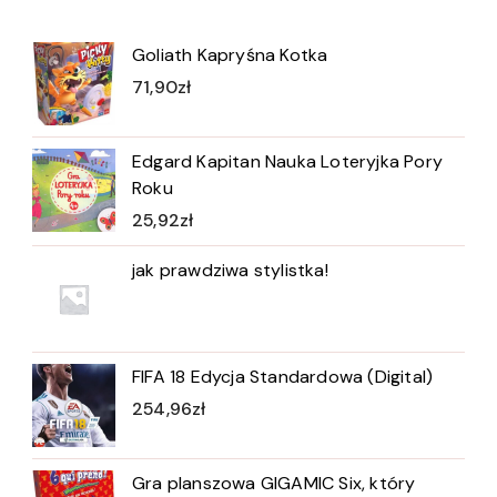
Goliath Kapryśna Kotka
71,90
zł
Edgard Kapitan Nauka Loteryjka Pory
Roku
25,92
zł
jak prawdziwa stylistka!
FIFA 18 Edycja Standardowa (Digital)
254,96
zł
Gra planszowa GIGAMIC Six, który