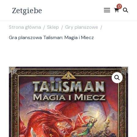
0
Zetgiebe
Strona główna
Sklep
Gry planszowe
/
/
/
Gra planszowa Talisman: Magia i Miecz