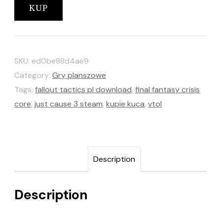
KUP
SKU:
ed0be88d4ae9
Category:
Gry planszowe
Tags:
fallout tactics pl download
,
final fantasy crisis
core
,
just cause 3 steam
,
kupie kuca
,
vtol
Description
Description