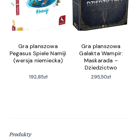
Gra planszowa
Gra planszowa
Pegasus Spiele Namiji
Galakta Wampir:
(wersja niemiecka)
Maskarada –
Dziedzictwo
192,85
zł
295,50
zł
Produkty