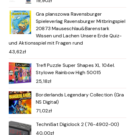
19,90
zł
Gra planszowa Ravensburger
Spieleverlag Ravensburger Mitbringspiel
20873 Mauseschlau&Barenstark
Wissen und Lachen Unsere Erde Quiz-
und Aktionsspiel mit Fragen rund
43,62
zł
Trefl Puzzle Super Shapes XL 104el.
Stylowe Rainbow High 50015
25,18
zł
Borderlands Legendary Collection (Gra
NS Digital)
71,02
zł
TechniSat Digiclock 2 (76-4902-00)
40,00
zł