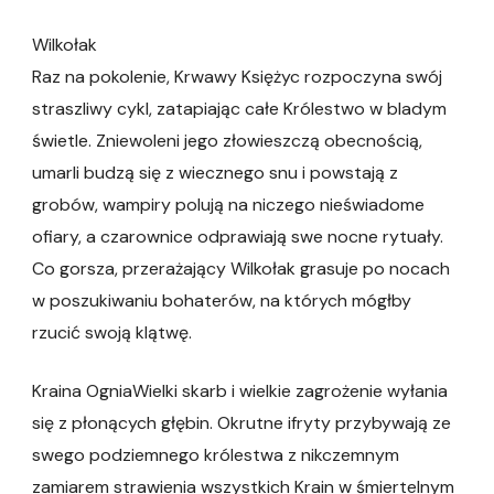
Wilkołak
Raz na pokolenie, Krwawy Księżyc rozpoczyna swój
straszliwy cykl, zatapiając całe Królestwo w bladym
świetle. Zniewoleni jego złowieszczą obecnością,
umarli budzą się z wiecznego snu i powstają z
grobów, wampiry polują na niczego nieświadome
ofiary, a czarownice odprawiają swe nocne rytuały.
Co gorsza, przerażający Wilkołak grasuje po nocach
w poszukiwaniu bohaterów, na których mógłby
rzucić swoją klątwę.
Kraina OgniaWielki skarb i wielkie zagrożenie wyłania
się z płonących głębin. Okrutne ifryty przybywają ze
swego podziemnego królestwa z nikczemnym
zamiarem strawienia wszystkich Krain w śmiertelnym