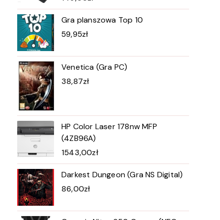
Gra planszowa Top 10
59,95
zł
Venetica (Gra PC)
38,87
zł
HP Color Laser 178nw MFP
(4ZB96A)
1543,00
zł
Darkest Dungeon (Gra NS Digital)
86,00
zł