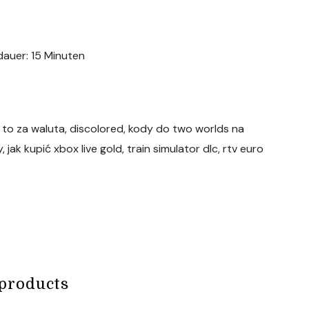
dauer: 15 Minuten
o to za waluta, discolored, kody do two worlds na
jak kupić xbox live gold, train simulator dlc, rtv euro
products