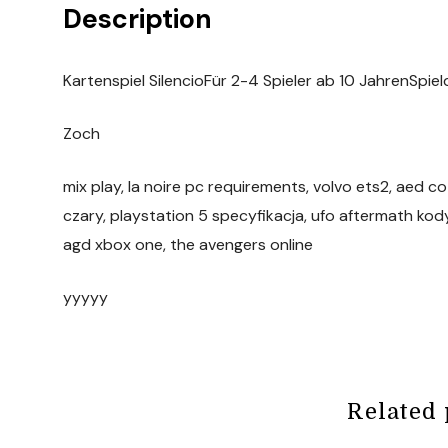
Description
Kartenspiel SilencioFür 2-4 Spieler ab 10 JahrenSpiel
Zoch
mix play, la noire pc requirements, volvo ets2, aed c
czary, playstation 5 specyfikacja, ufo aftermath kody, 
agd xbox one, the avengers online
yyyyy
Related 