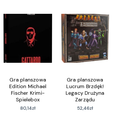
Gra planszowa
Gra planszowa
Edition Michael
Lucrum Brzdęk!
Fischer Krimi-
Legacy Drużyna
Spielebox
Zarządu
Detective Stories
80,14
zł
52,46
zł
iDventure – 60-
Minuten-Edition
Gattardo (Fall 1)