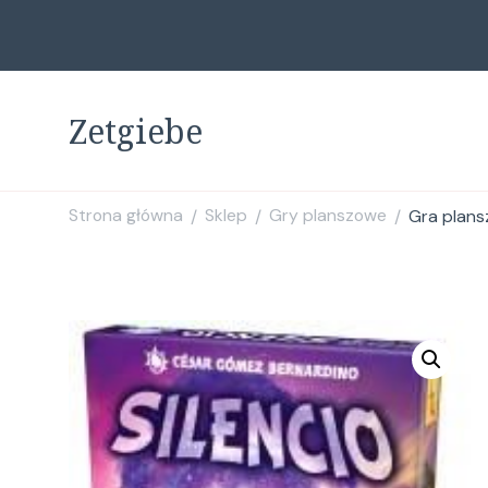
Zetgiebe
Strona główna
Sklep
Gry planszowe
Gra plans
/
/
/