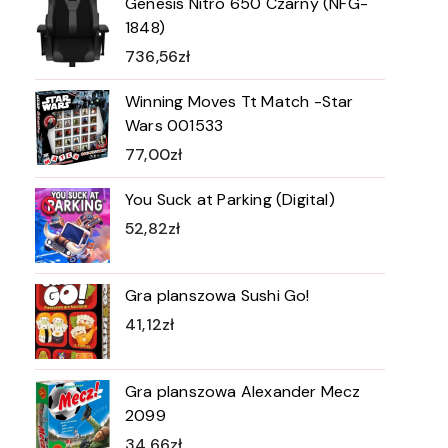
Genesis Nitro 650 Czarny (NFG-
1848)
736,56
zł
Winning Moves Tt Match -Star
Wars 001533
77,00
zł
You Suck at Parking (Digital)
52,82
zł
Gra planszowa Sushi Go!
41,12
zł
Gra planszowa Alexander Mecz
2099
34,66
zł