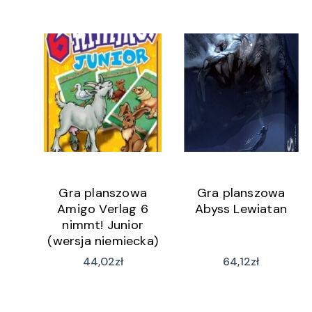
Gra planszowa
Gra planszowa
Amigo Verlag 6
Abyss Lewiatan
nimmt! Junior
(wersja niemiecka)
44,02
zł
64,12
zł