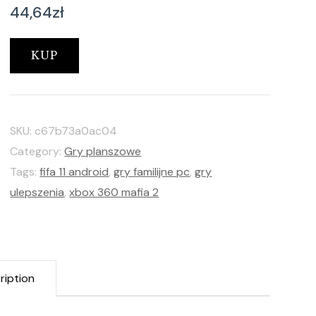
44,64
zł
KUP
SKU:
c67b73a0ac04
Category:
Gry planszowe
Tags:
fifa 11 android
,
gry familijne pc
,
gry
ulepszenia
,
xbox 360 mafia 2
ription