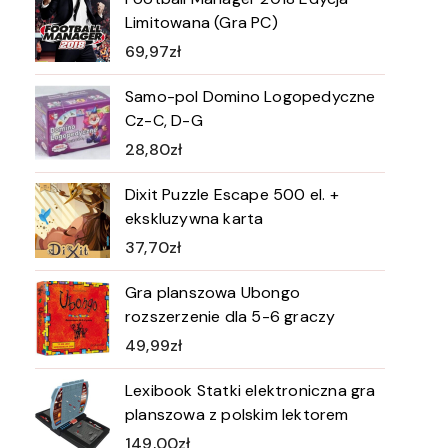
Limitowana (Gra PC)
69,97
zł
Samo-pol Domino Logopedyczne
Cz-C, D-G
28,80
zł
Dixit Puzzle Escape 500 el. +
ekskluzywna karta
37,70
zł
Gra planszowa Ubongo
rozszerzenie dla 5-6 graczy
49,99
zł
Lexibook Statki elektroniczna gra
planszowa z polskim lektorem
149,00
zł