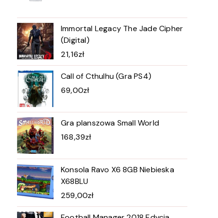
Immortal Legacy The Jade Cipher
(Digital)
21,16
zł
Call of Cthulhu (Gra PS4)
69,00
zł
Gra planszowa Small World
168,39
zł
Konsola Ravo X6 8GB Niebieska
X68BLU
259,00
zł
Football Manager 2018 Edycja