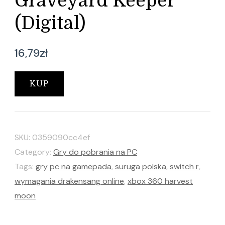
Graveyard Keeper
(Digital)
16,79
zł
KUP
SKU:
0359090cc4ef
Category:
Gry do pobrania na PC
Tags:
gry pc na gamepada
,
suruga polska
,
switch r
,
wymagania drakensang online
,
xbox 360 harvest
moon