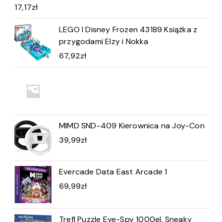
17,17
zł
LEGO I Disney Frozen 43189 Książka z
przygodami Elzy i Nokka
67,92
zł
MIMD SND-409 Kierownica na Joy-Con
39,99
zł
Evercade Data East Arcade 1
69,99
zł
Trefl Puzzle Eye-Spy 1000el. Sneaky