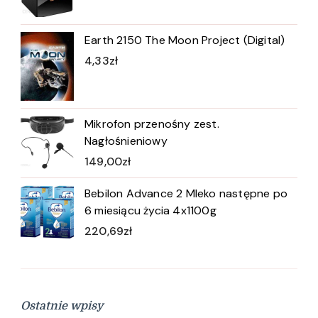
Earth 2150 The Moon Project (Digital)
4,33
zł
Mikrofon przenośny zest.
Nagłośnieniowy
149,00
zł
Bebilon Advance 2 Mleko następne po
6 miesiącu życia 4x1100g
220,69
zł
Ostatnie wpisy