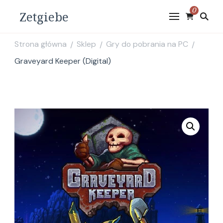
0
Zetgiebe
Strona główna
Sklep
Gry do pobrania na PC
/
/
/
Graveyard Keeper (Digital)