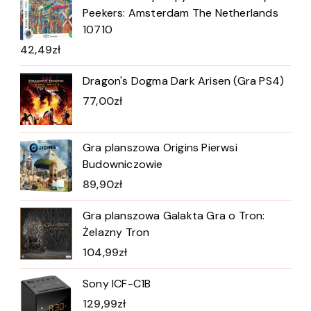
Peekers: Amsterdam The Netherlands
10710
42,49
zł
Dragon's Dogma Dark Arisen (Gra PS4)
77,00
zł
Gra planszowa Origins Pierwsi
Budowniczowie
89,90
zł
Gra planszowa Galakta Gra o Tron:
Żelazny Tron
104,99
zł
Sony ICF-C1B
129,99
zł