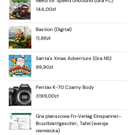
Need for Speed Unbound (Gra PC)
144,00
zł
Bastion (Digital)
11,86
zł
Santa's Xmas Adventure (Gra NS)
89,90
zł
Pentax K-70 Czarny Body
3199,00
zł
Gra planszowa Fn-Verlag Einspanner-
Brustblattgeschirr, Tafel (wersja
niemiecka)