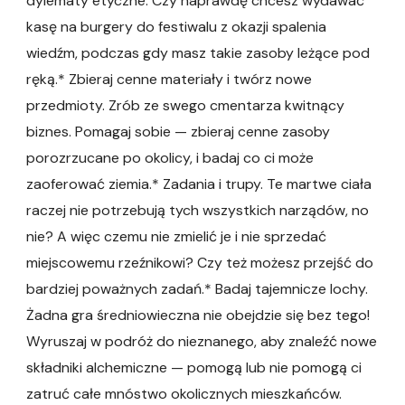
dylematy etyczne. Czy naprawdę chcesz wydawać
kasę na burgery do festiwalu z okazji spalenia
wiedźm, podczas gdy masz takie zasoby leżące pod
ręką.* Zbieraj cenne materiały i twórz nowe
przedmioty. Zrób ze swego cmentarza kwitnący
biznes. Pomagaj sobie — zbieraj cenne zasoby
porozrzucane po okolicy, i badaj co ci może
zaoferować ziemia.* Zadania i trupy. Te martwe ciała
raczej nie potrzebują tych wszystkich narządów, no
nie? A więc czemu nie zmielić je i nie sprzedać
miejscowemu rzeźnikowi? Czy też możesz przejść do
bardziej poważnych zadań.* Badaj tajemnicze lochy.
Żadna gra średniowieczna nie obejdzie się bez tego!
Wyruszaj w podróż do nieznanego, aby znaleźć nowe
składniki alchemiczne — pomogą lub nie pomogą ci
zatruć całe mnóstwo okolicznych mieszkańców.